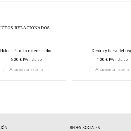
UCTOS RELACIONADOS
Hitler – El odio exterminador
Dentro y fuera del rin
6,00
€
4,00
€
IVA Incluido
IVA Incluido
AÑADIR AL CARRITO
AÑADIR AL CARRITO
CIÓN
REDES SOCIALES