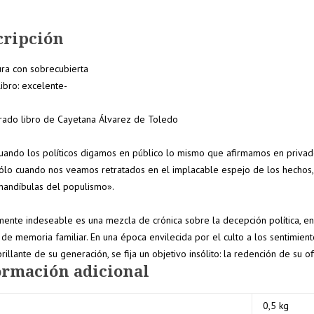
cripción
ra con sobrecubierta
libro: excelente-
rado libro de Cayetana Álvarez de Toledo
uando los políticos digamos en público lo mismo que afirmamos en priva
 sólo cuando nos veamos retratados en el implacable espejo de los hechos
mandíbulas del populismo
».
amente indeseable
es una mezcla de crónica sobre la decepción política, 
 de memoria familiar. En una época envilecida por el culto a los sentimien
brillante de su generación, se fija un objetivo insólito: la redención de su o
ormación adicional
0,5 kg