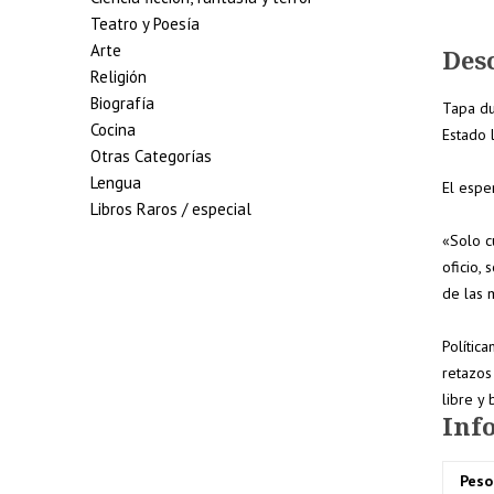
Teatro y Poesía
Arte
Des
Religión
Biografía
Tapa du
Cocina
Estado 
Otras Categorías
Lengua
El espe
Libros Raros / especial
«
Solo c
oficio,
de las 
5% de descuento
en tu pedido
Polític
superior a 100€
retazos
libre y 
7% de descuento
Inf
en tu pedido
Peso