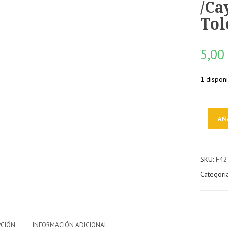
/Ca
Tol
5,0
1 dispon
Políticam
AÑ
indeseab
/Cayetan
Álvarez
SKU:
F42
de
Categorí
Toledo
/Ed.B,20
cantidad
PCIÓN
INFORMACIÓN ADICIONAL