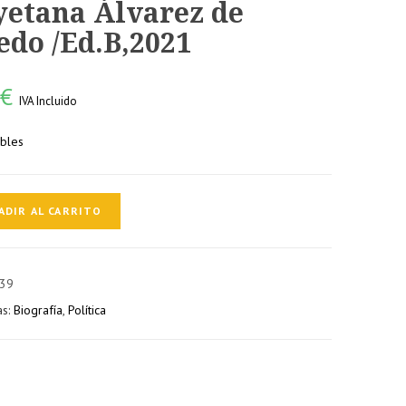
yetana Álvarez de
edo /Ed.B,2021
0
€
IVA Incluido
ibles
ente
ADIR AL CARRITO
le
a
39
as:
Biografía
,
Política
21