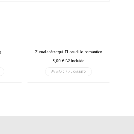
g
Zumalacárregui. El caudillo romántico
3,00
€
IVA Incluido
AÑADIR AL CARRITO