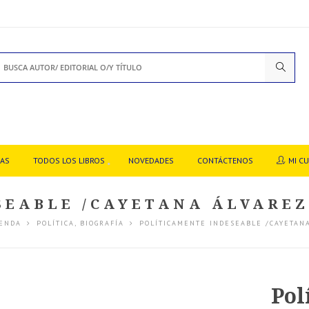
DAS
TODOS LOS LIBROS
NOVEDADES
CONTÁCTENOS
MI C
EABLE /CAYETANA ÁLVAREZ 
IENDA
POLÍTICA
,
BIOGRAFÍA
POLÍTICAMENTE INDESEABLE /CAYETAN
Pol