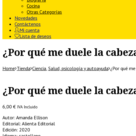
Cocina
Otras Categorías
Novedades
Contáctenos
Mi cuenta
Lista de deseos
¿Por qué me duele la cabeza
Home
Tienda
Ciencia
,
Salud, psicología y autoayuda
¿Por qué me
¿Por qué me duele la cabeza
6,00
€
IVA Incluido
Autor: Amanda Ellison
Editorial: Alienta Editorial
Edición: 2020
Idioma: castellano