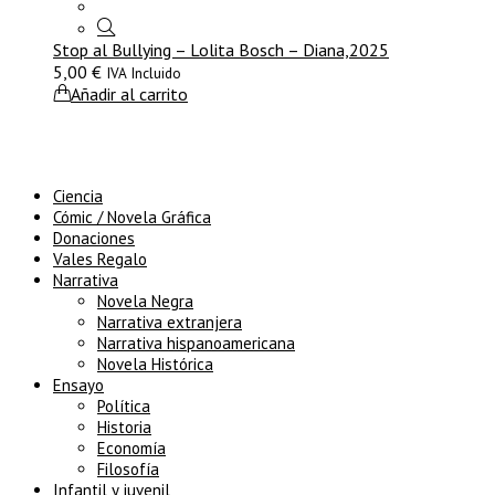
Stop al Bullying – Lolita Bosch – Diana,2025
5,00
€
IVA Incluido
Añadir al carrito
Ciencia
Cómic / Novela Gráfica
Donaciones
Vales Regalo
Narrativa
Novela Negra
Narrativa extranjera
Narrativa hispanoamericana
Novela Histórica
Ensayo
Política
Historia
Economía
Filosofía
Infantil y juvenil