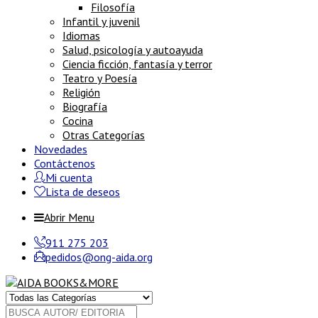
Filosofía
Infantil y juvenil
Idiomas
Salud, psicología y autoayuda
Ciencia ficción, fantasía y terror
Teatro y Poesía
Religión
Biografía
Cocina
Otras Categorías
Novedades
Contáctenos
Mi cuenta
Lista de deseos
Abrir Menu
911 275 203
pedidos@ong-aida.org
Buscar