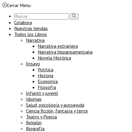
Cerrar Menu
Colabora
Nuestras tiendas
Todos los Libros
Narrativa
Narrativa extranjera
Narrativa hispanoamericana
Novela Histórica
Ensayo
Política
Historia
Economía
Filosofía
Infantil y juvenil
Idiomas
Salud, psicología y autoayuda
Ciencia ficción, fantasía y terror
Teatro y Poesía
Religión
Biografía