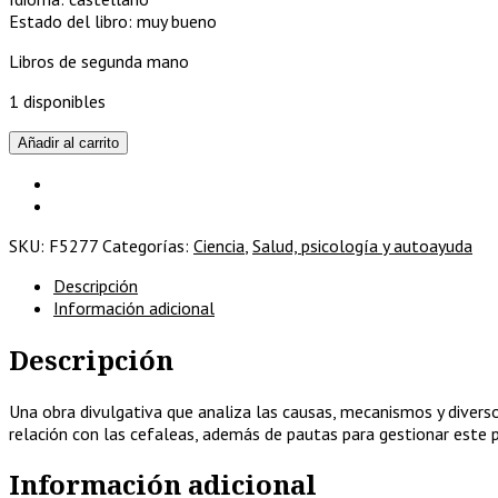
Estado del libro: muy bueno
Libros de segunda mano
1 disponibles
¿Por
Añadir al carrito
qué
me
duele
la
SKU:
F5277
Categorías:
Ciencia
,
Salud, psicología y autoayuda
cabeza?
Lo
Descripción
que
Información adicional
se
esconde
Descripción
detrás
de
las
Una obra divulgativa que analiza las causas, mecanismos y diverso
cefaleas
relación con las cefaleas, además de pautas para gestionar este 
cantidad
Información adicional