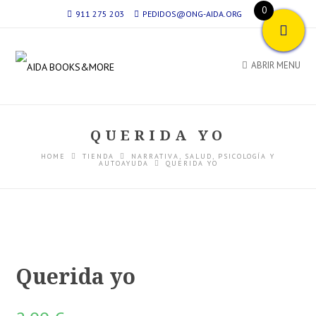
0
911 275 203
PEDIDOS@ONG-AIDA.ORG
ABRIR MENU
QUERIDA YO
HOME
TIENDA
NARRATIVA
,
SALUD, PSICOLOGÍA Y
AUTOAYUDA
QUERIDA YO
Querida yo