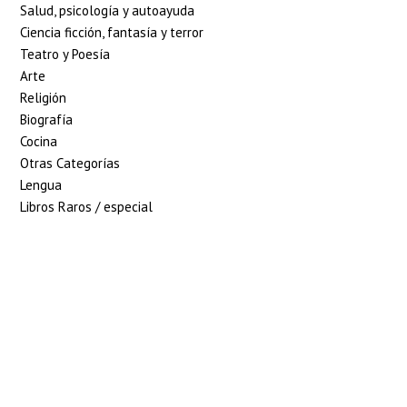
Salud, psicología y autoayuda
Ciencia ficción, fantasía y terror
Teatro y Poesía
Arte
Religión
Biografía
Cocina
Otras Categorías
Lengua
Libros Raros / especial
5% de descuento en tu
pedido superior a 100€
7% de descuento en tu
pedido superior a 150€