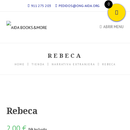
0
911 275 203
PEDIDOS@ONG-AIDA.ORG
ABRIR MENU
REBECA
HOME
TIENDA
NARRATIVA EXTRANJERA
REBECA
Rebeca
2,00
€
IVA Incluido