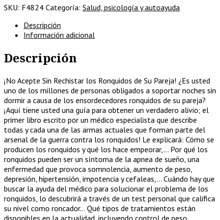
SKU:
F4824
Categoría:
Salud, psicología y autoayuda
la
Zzzz
Descripción
-
Información adicional
Los
mejores
Descripción
métodos
para
evitar
¡No Acepte Sin Rechistar los Ronquidos de Su Pareja! ¿Es usted
la
uno de los millones de personas obligados a soportar noches sin
peor
dormir a causa de los ensordecedores ronquidos de su pareja?
de
¡Aquí tiene usted una guía para obtener un verdadero alivio; el
las
primer libro escrito por un médico especialista que describe
molestias
todas y cada una de las armas actuales que forman parte del
nocturnas
arsenal de la guerra contra los ronquidos! Le explicará: Cómo se
cantidad
producen los ronquidos y qué los hace empeorar,… Por qué los
ronquidos pueden ser un síntoma de la apnea de sueño, una
enfermedad que provoca somnolencia, aumento de peso,
depresión, hipertensión, impotencia y cefaleas,… Cuándo hay que
buscar la ayuda del médico para solucionar el problema de los
ronquidos, lo descubrirá a través de un test personal que califica
su nivel como roncador… Qué tipos de tratamientos están
disponibles en la actualidad, incluyendo control de peso,