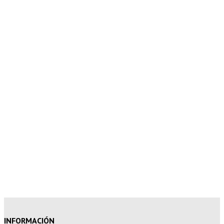
5% de descuento en tu pedido
superior a 100€
7% de descuento en tu pedido
superior a 150€
10% de descuento en tu pedido
superior a 200€
15% de descuento en pedidos
superiores a 250€
INFORMACIÓN