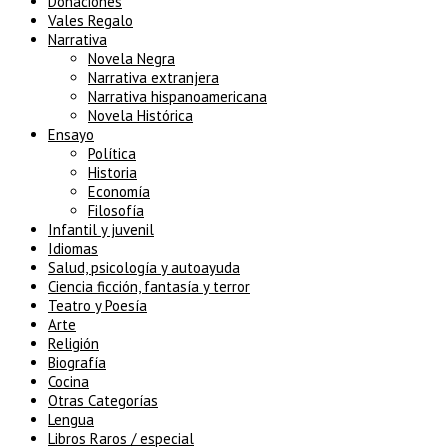
Donaciones
Vales Regalo
Narrativa
Novela Negra
Narrativa extranjera
Narrativa hispanoamericana
Novela Histórica
Ensayo
Política
Historia
Economía
Filosofía
Infantil y juvenil
Idiomas
Salud, psicología y autoayuda
Ciencia ficción, fantasía y terror
Teatro y Poesía
Arte
Religión
Biografía
Cocina
Otras Categorías
Lengua
Libros Raros / especial