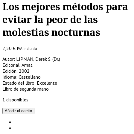
Los mejores métodos para
evitar la peor de las
molestias nocturnas
2,50
€
IVA Incluido
Autor: LIPMAN, Derek S. (Dr.)
Editorial: Amat
Edición: 2002
Idioma: Castellano
Estado del libro: Excelente
Libro de segunda mano
1 disponibles
Roncar
Añadir al carrito
de
la
A
a