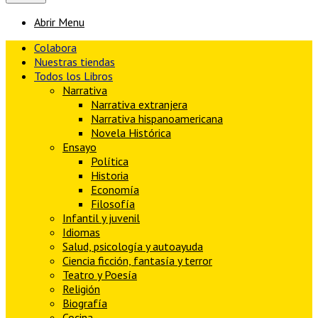
Abrir Menu
Colabora
Nuestras tiendas
Todos los Libros
Narrativa
Narrativa extranjera
Narrativa hispanoamericana
Novela Histórica
Ensayo
Política
Historia
Economía
Filosofía
Infantil y juvenil
Idiomas
Salud, psicología y autoayuda
Ciencia ficción, fantasía y terror
Teatro y Poesía
Religión
Biografía
Cocina