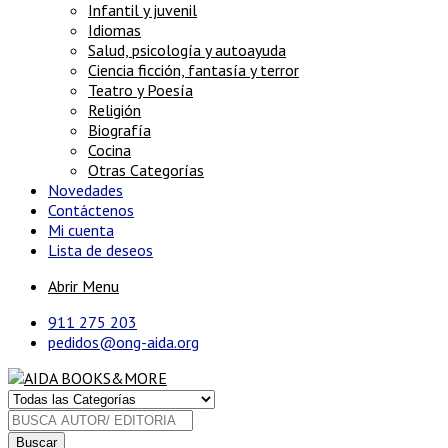
Infantil y juvenil
Idiomas
Salud, psicología y autoayuda
Ciencia ficción, fantasía y terror
Teatro y Poesía
Religión
Biografía
Cocina
Otras Categorías
Novedades
Contáctenos
Mi cuenta
Lista de deseos
Abrir Menu
911 275 203
pedidos@ong-aida.org
Buscar