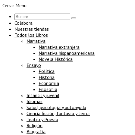
Cerrar Menu
Colabora
Nuestras tiendas
Todos los Libros
Narrativa
Narrativa extranjera
Narrativa hispanoamericana
Novela Histórica
Ensayo
Política
Historia
Economía
Filosofía
Infantil y juvenil
Idiomas
Salud, psicología y autoayuda
Ciencia ficción, fantasía y terror
Teatro y Poesía
Religión
Biografía