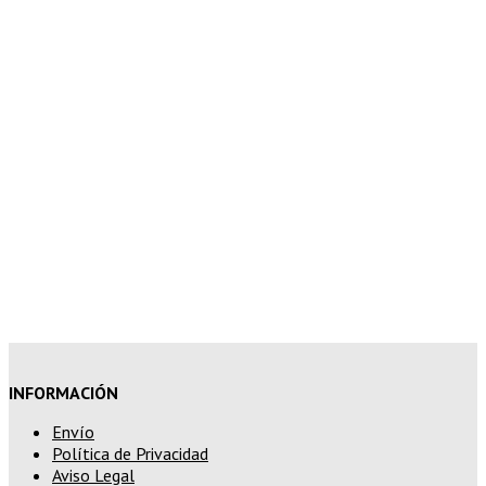
10% de descuento en tu pedido
superior a 200€
15% de descuento en pedidos
superiores a 250€
INFORMACIÓN
Envío
Política de Privacidad
Aviso Legal