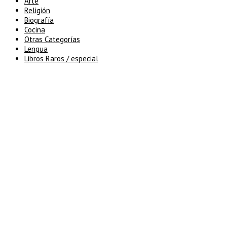
Arte
Religión
Biografía
Cocina
Otras Categorías
Lengua
Libros Raros / especial
5% de descuento en tu pedido
superior a 100€
7% de descuento en tu pedido
superior a 150€