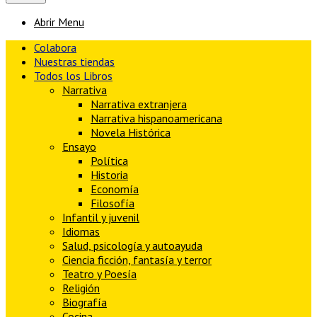
Abrir Menu
Colabora
Nuestras tiendas
Todos los Libros
Narrativa
Narrativa extranjera
Narrativa hispanoamericana
Novela Histórica
Ensayo
Política
Historia
Economía
Filosofía
Infantil y juvenil
Idiomas
Salud, psicología y autoayuda
Ciencia ficción, fantasía y terror
Teatro y Poesía
Religión
Biografía
Cocina