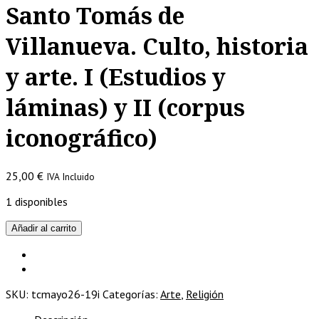
Santo Tomás de
Villanueva. Culto, historia
y arte. I (Estudios y
láminas) y II (corpus
iconográfico)
25,00
€
IVA Incluido
1 disponibles
Santo
Añadir al carrito
Tomás
de
Villanueva.
Culto,
SKU:
tcmayo26-19i
Categorías:
Arte
,
Religión
historia
y