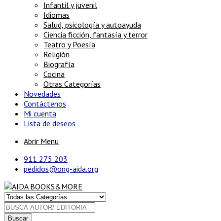
Infantil y juvenil
Idiomas
Salud, psicología y autoayuda
Ciencia ficción, fantasía y terror
Teatro y Poesía
Religión
Biografía
Cocina
Otras Categorías
Novedades
Contáctenos
Mi cuenta
Lista de deseos
Abrir Menu
911 275 203
pedidos@ong-aida.org
Buscar