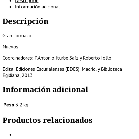
Descripción
arte.
Información adicional
I
(Estudios
Descripción
y
láminas)
y
Gran formato
II
Nuevos
(corpus
iconográfico)
Coordinadores: P.Antonio Iturbe Saíz y Roberto Iollo
cantidad
Edita: Ediciones Escurialenses (EDES), Madrid, y Biblioteca
Egidiana, 2013
Información adicional
Peso
3,2 kg
Productos relacionados