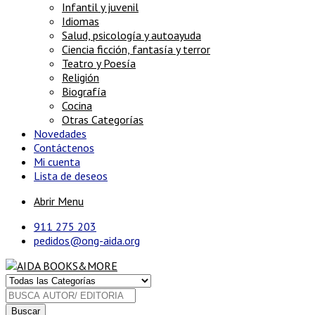
Infantil y juvenil
Idiomas
Salud, psicología y autoayuda
Ciencia ficción, fantasía y terror
Teatro y Poesía
Religión
Biografía
Cocina
Otras Categorías
Novedades
Contáctenos
Mi cuenta
Lista de deseos
Abrir Menu
911 275 203
pedidos@ong-aida.org
Buscar