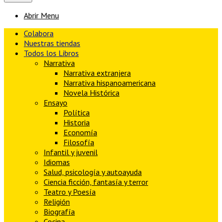
Abrir Menu
Colabora
Nuestras tiendas
Todos los Libros
Narrativa
Narrativa extranjera
Narrativa hispanoamericana
Novela Histórica
Ensayo
Política
Historia
Economía
Filosofía
Infantil y juvenil
Idiomas
Salud, psicología y autoayuda
Ciencia ficción, fantasía y terror
Teatro y Poesía
Religión
Biografía
Cocina