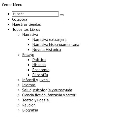
Cerrar Menu
Colabora
Nuestras tiendas
Todos los Libros
Narrativa
Narrativa extranjera
Narrativa hispanoamericana
Novela Histórica
Ensayo
Política
Historia
Economía
Filosofía
Infantil y juvenil
Idiomas
Salud, psicología y autoayuda
Ciencia ficción, fantasía y terror
Teatro y Poesía
Religión
Biografía