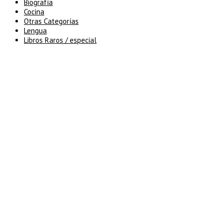
Biografía
Cocina
Otras Categorías
Lengua
Libros Raros / especial
5% de descuento en tu pedido
superior a 100€
7% de descuento en tu pedido
superior a 150€
10% de descuento en tu pedido
superior a 200€
15% de descuento en pedidos
superiores a 250€