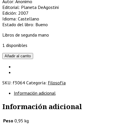
Autor: Anonimo
Editorial: Planeta DeAgostini
Edición: 2007
Idioma: Castellano
Estado del libro: Bueno
Libros de segunda mano
1 disponibles
Socrates
Añadir al carrito
y
Platón.
Vida,
Pensamiento
SKU:
f3064
Categoría:
Filosofía
y
Obra
Información adicional
cantidad
Información adicional
Peso
0,95 kg