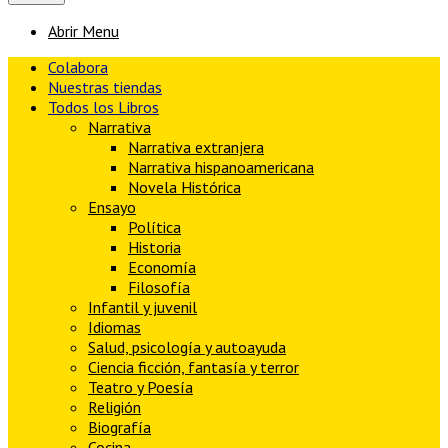
Abrir Menu
Colabora
Nuestras tiendas
Todos los Libros
Narrativa
Narrativa extranjera
Narrativa hispanoamericana
Novela Histórica
Ensayo
Política
Historia
Economía
Filosofía
Infantil y juvenil
Idiomas
Salud, psicología y autoayuda
Ciencia ficción, fantasía y terror
Teatro y Poesía
Religión
Biografía
Cocina