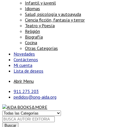
Infantil y juvenil
Idiomas
Salud, psicología y autoayuda
Ciencia ficción, fantasía y terror
Teatro y Poesía
Religión
Biografía
Cocina
Otras Categorías
Novedades
Contáctenos
Mi cuenta
Lista de deseos
Abrir Menu
911 275 203
pedidos@ong-aida.org
Buscar