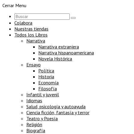
Cerrar Menu
Colabora
Nuestras tiendas
Todos los Libros
Narrativa
Narrativa extranjera
Narrativa hispanoamericana
Novela Histórica
Ensayo
Política
Historia
Economía
Filosofía
Infantil y juvenil
Idiomas
Salud, psicología y autoayuda
Ciencia ficción, fantasía y terror
Teatro y Poesía
Religión
Biografía