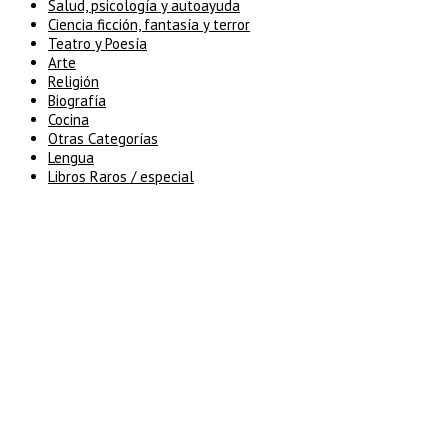
Salud, psicología y autoayuda
Ciencia ficción, fantasía y terror
Teatro y Poesía
Arte
Religión
Biografía
Cocina
Otras Categorías
Lengua
Libros Raros / especial
5% de descuento en tu pedido
superior a 100€
7% de descuento en tu pedido
superior a 150€
10% de descuento en tu pedido
superior a 200€