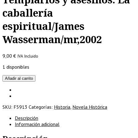
caballería
espiritual/James
Wasserman/mr,2002
9,00
€
IVA Incluido
1 disponibles
Templarios
Añadir al carrito
y
asesinos.
La
caballería
SKU:
F5913
Categorías:
Historia
,
Novela Histórica
espiritual/James
Wasserman/mr,2002
Descripción
cantidad
Información adicional