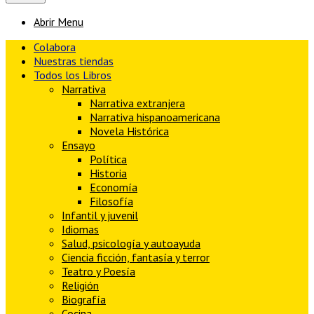
Abrir Menu
Colabora
Nuestras tiendas
Todos los Libros
Narrativa
Narrativa extranjera
Narrativa hispanoamericana
Novela Histórica
Ensayo
Política
Historia
Economía
Filosofía
Infantil y juvenil
Idiomas
Salud, psicología y autoayuda
Ciencia ficción, fantasía y terror
Teatro y Poesía
Religión
Biografía
Cocina