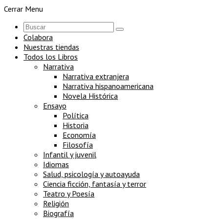
Cerrar Menu
Colabora
Nuestras tiendas
Todos los Libros
Narrativa
Narrativa extranjera
Narrativa hispanoamericana
Novela Histórica
Ensayo
Política
Historia
Economía
Filosofía
Infantil y juvenil
Idiomas
Salud, psicología y autoayuda
Ciencia ficción, fantasía y terror
Teatro y Poesía
Religión
Biografía