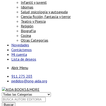
Infantil y juvenil
Idiomas
Salud, psicología y autoayuda
Ciencia ficción, fantasía y terror
Teatro y Poesía
Religión
Biografía
Cocina
Otras Categorías
Novedades
Contáctenos
Mi cuenta
Lista de deseos
Abrir Menu
911 275 203
pedidos@ong-aida.org
Buscar