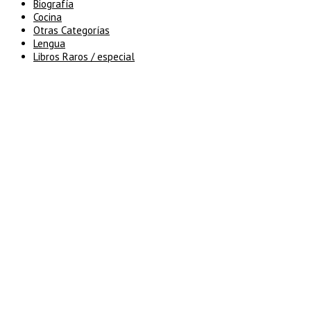
Biografía
Cocina
Otras Categorías
Lengua
Libros Raros / especial
5% de descuento en tu pedido
superior a 100€
7% de descuento en tu pedido
superior a 150€
10% de descuento en tu pedido
superior a 200€
15% de descuento en pedidos
superiores a 250€