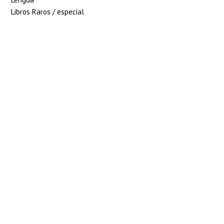
Libros Raros / especial
5% de descuento en tu
pedido superior a 100€
7% de descuento en tu
pedido superior a 150€
10% de descuento en tu
pedido superior a 200€
15% de descuento en
pedidos superiores a 250€