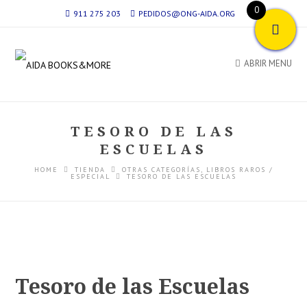
0
911 275 203
PEDIDOS@ONG-AIDA.ORG
ABRIR MENU
TESORO DE LAS
ESCUELAS
HOME
TIENDA
OTRAS CATEGORÍAS
,
LIBROS RAROS /
ESPECIAL
TESORO DE LAS ESCUELAS
Tesoro de las Escuelas