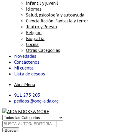
Infantil y juvenil
Idiomas
Salud, psicología y autoayuda
Ciencia ficción, fantasía y terror
Teatro y Poesía
Religión
Biografía
Cocina
Otras Categorías
Novedades
Contáctenos
Mi cuenta
Lista de deseos
Abrir Menu
911 275 203
pedidos@ong-aida.org
Buscar