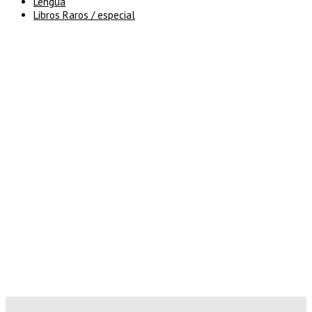
Lengua
Libros Raros / especial
5% de descuento en tu pedido
superior a 100€
7% de descuento en tu pedido
superior a 150€
10% de descuento en tu pedido
superior a 200€
15% de descuento en pedidos
superiores a 250€