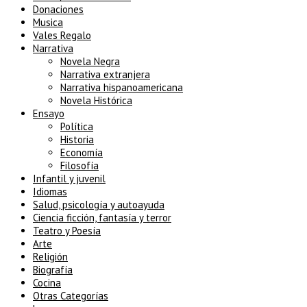
Donaciones
Musica
Vales Regalo
Narrativa
Novela Negra
Narrativa extranjera
Narrativa hispanoamericana
Novela Histórica
Ensayo
Política
Historia
Economía
Filosofía
Infantil y juvenil
Idiomas
Salud, psicología y autoayuda
Ciencia ficción, fantasía y terror
Teatro y Poesía
Arte
Religión
Biografía
Cocina
Otras Categorías