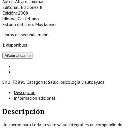
Autor: Alfaro, Txumari
Editorial: Ediciones B
Edición: 2008
Idioma: Castellano
Estado del libro: Muy bueno
Libros de segunda mano
1 disponibles
Un
Añadir al carrito
cuerpo
para
toda
la
SKU:
F3891
Categoría:
Salud, psicología y autoayuda
vida.
Salud
Descripción
integral
Información adicional
cantidad
Descripción
Un cuerpo para toda la vida: salud integral es un compendio de