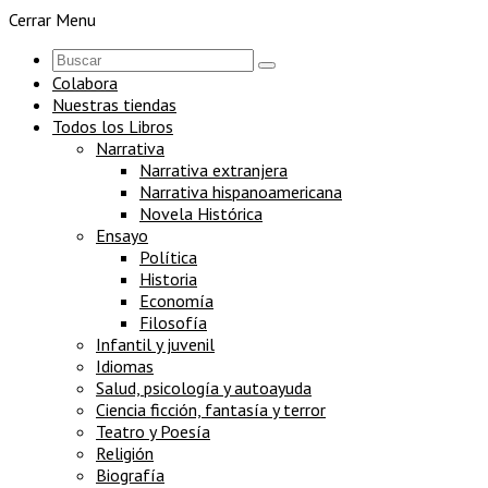
Cerrar Menu
Colabora
Nuestras tiendas
Todos los Libros
Narrativa
Narrativa extranjera
Narrativa hispanoamericana
Novela Histórica
Ensayo
Política
Historia
Economía
Filosofía
Infantil y juvenil
Idiomas
Salud, psicología y autoayuda
Ciencia ficción, fantasía y terror
Teatro y Poesía
Religión
Biografía