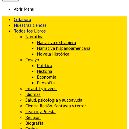
Abrir Menu
Colabora
Nuestras tiendas
Todos los Libros
Narrativa
Narrativa extranjera
Narrativa hispanoamericana
Novela Histórica
Ensayo
Política
Historia
Economía
Filosofía
Infantil y juvenil
Idiomas
Salud, psicología y autoayuda
Ciencia ficción, fantasía y terror
Teatro y Poesía
Religión
Biografía
Cocina