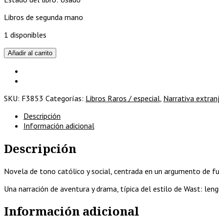
Libros de segunda mano
1 disponibles
Una
Añadir al carrito
estrella
en
la
ventana
SKU:
F3853
Categorías:
Libros Raros / especial
,
Narrativa extran
cantidad
Descripción
Información adicional
Descripción
Novela de tono católico y social, centrada en un argumento de fue
Una narración de aventura y drama, típica del estilo de Wast: lengu
Información adicional