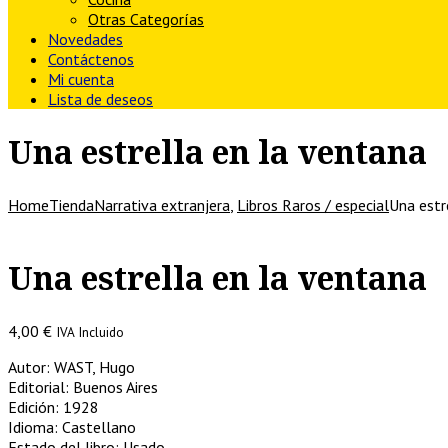
Otras Categorías
Novedades
Contáctenos
Mi cuenta
Lista de deseos
Una estrella en la ventana
Home
Tienda
Narrativa extranjera
,
Libros Raros / especial
Una estr
Una estrella en la ventana
4,00
€
IVA Incluido
Autor: WAST, Hugo
Editorial: Buenos Aires
Edición: 1928
Idioma: Castellano
Estado del libro: Usado