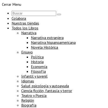
Cerrar Menu
Colabora
Nuestras tiendas
Todos los Libros
Narrativa
Narrativa extranjera
Narrativa hispanoamericana
Novela Histórica
Ensayo
Política
Historia
Economía
Filosofía
Infantil y juvenil
Idiomas
Salud, psicología y autoayuda
Ciencia ficción, fantasía y terror
Teatro y Poesía
Religión
Biografía