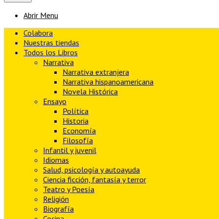
Abrir Menu
Colabora
Nuestras tiendas
Todos los Libros
Narrativa
Narrativa extranjera
Narrativa hispanoamericana
Novela Histórica
Ensayo
Política
Historia
Economía
Filosofía
Infantil y juvenil
Idiomas
Salud, psicología y autoayuda
Ciencia ficción, fantasía y terror
Teatro y Poesía
Religión
Biografía
Cocina