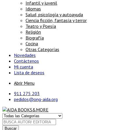
Infantil y juvenil
Idiomas
Salud, psicología y autoayuda
Ciencia ficción, fantasía y terror
Teatro y Poesía
Religión
Biografía
Cocina
Otras Categorías
Novedades
Contáctenos
Mi cuenta
Lista de deseos
Abrir Menu
911 275 203
pedidos@ong-aida.org
Buscar