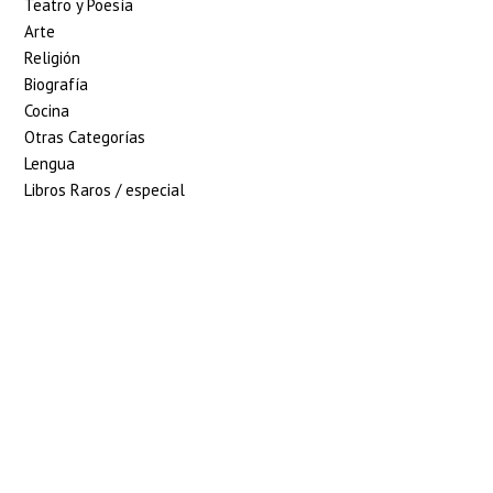
Teatro y Poesía
Arte
Religión
Biografía
Cocina
Otras Categorías
Lengua
Libros Raros / especial
5% de descuento en tu
pedido superior a 100€
7% de descuento en tu
pedido superior a 150€
10% de descuento en tu