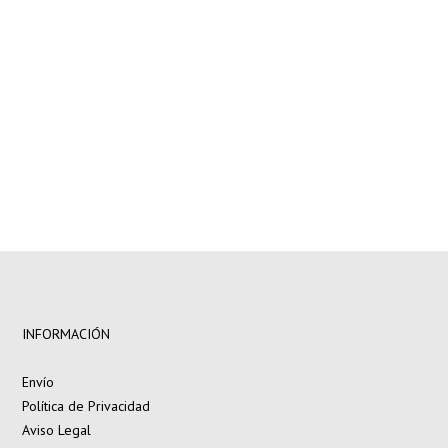
pedido superior a 200€
15% de descuento en
pedidos superiores a 250€
INFORMACIÓN
Envío
Política de Privacidad
Aviso Legal