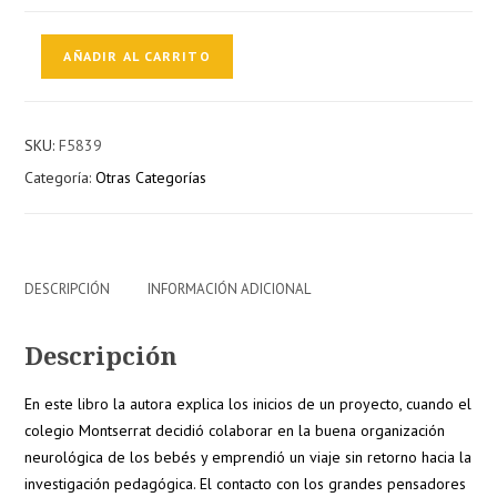
Una
AÑADIR AL CARRITO
experiencia
a
compartir.
SKU:
F5839
Las
Categoría:
Otras Categorías
Inteligencias
en
el
Colegio
Montserrat
DESCRIPCIÓN
INFORMACIÓN ADICIONAL
cantidad
Descripción
En este libro la autora explica los inicios de un proyecto, cuando el
colegio Montserrat decidió colaborar en la buena organización
neurológica de los bebés y emprendió un viaje sin retorno hacia la
investigación pedagógica. El contacto con los grandes pensadores