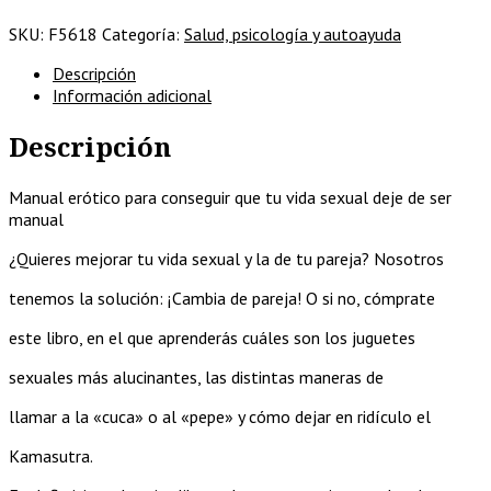
Manual
SKU:
F5618
Categoría:
Salud, psicología y autoayuda
erótico
para
Descripción
conseguir
Información adicional
que
tu
Descripción
vida
sexual
deje
Manual erótico para conseguir que tu vida sexual deje de ser
de
manual
ser
¿Quieres mejorar tu vida sexual y la de tu pareja? Nosotros
manual
cantidad
tenemos la solución: ¡Cambia de pareja! O si no, cómprate
este libro, en el que aprenderás cuáles son los juguetes
sexuales más alucinantes, las distintas maneras de
llamar a la «cuca» o al «pepe» y cómo dejar en ridículo el
Kamasutra.