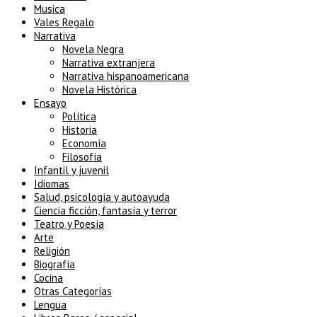
Musica
Vales Regalo
Narrativa
Novela Negra
Narrativa extranjera
Narrativa hispanoamericana
Novela Histórica
Ensayo
Política
Historia
Economía
Filosofía
Infantil y juvenil
Idiomas
Salud, psicología y autoayuda
Ciencia ficción, fantasía y terror
Teatro y Poesía
Arte
Religión
Biografía
Cocina
Otras Categorías
Lengua