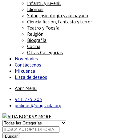
Infantil y juvenil
Idiomas
Salud, psicología y autoayuda
Ciencia ficción, fantasía y terror
Teatro y Poesía
Religión
Biografía
Cocina
Otras Categorías
Novedades
Contáctenos
Mi cuenta
Lista de deseos
Abrir Menu
911 275 203
pedidos@ong-aida.org
Buscar