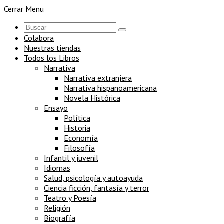
Cerrar Menu
Colabora
Nuestras tiendas
Todos los Libros
Narrativa
Narrativa extranjera
Narrativa hispanoamericana
Novela Histórica
Ensayo
Política
Historia
Economía
Filosofía
Infantil y juvenil
Idiomas
Salud, psicología y autoayuda
Ciencia ficción, fantasía y terror
Teatro y Poesía
Religión
Biografía