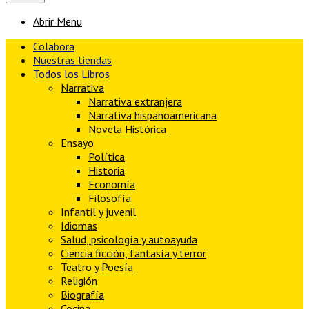
Abrir Menu
Colabora
Nuestras tiendas
Todos los Libros
Narrativa
Narrativa extranjera
Narrativa hispanoamericana
Novela Histórica
Ensayo
Política
Historia
Economía
Filosofía
Infantil y juvenil
Idiomas
Salud, psicología y autoayuda
Ciencia ficción, fantasía y terror
Teatro y Poesía
Religión
Biografía
Cocina