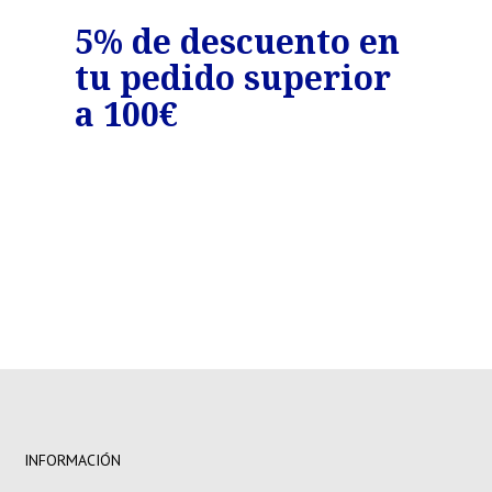
o
5% de descuento en
7%
tu pedido superior
tu
€
a 100€
a 
INFORMACIÓN