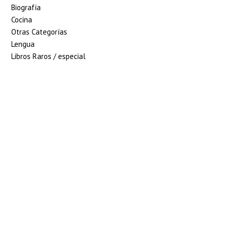
Biografía
Cocina
Otras Categorías
Lengua
Libros Raros / especial
5% de descuento en
tu pedido superior
a 100€
7% de descuento en
tu pedido superior
a 150€