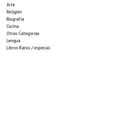
Arte
Religión
Biografía
Cocina
Otras Categorías
Lengua
Libros Raros / especial
5% de descuento en
tu pedido superior
a 100€
7% de descuento en
tu pedido superior