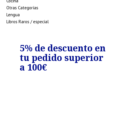
Cocina
Otras Categorías
Lengua
Libros Raros / especial
o
5% de descuento en
7%
tu pedido superior
tu
€
a 100€
a 