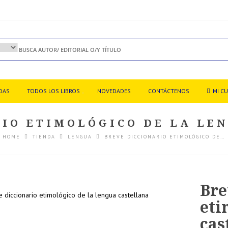
DAS
TODOS LOS LIBROS
NOVEDADES
CONTÁCTENOS
MI C
RIO ETIMOLÓGICO DE LA LE
HOME
TIENDA
LENGUA
BREVE DICCIONARIO ETIMOLÓGICO DE…
Bre
eti
cas