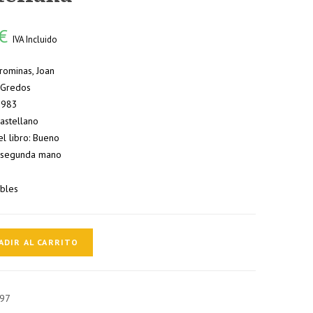
€
IVA Incluido
rominas, Joan
: Gredos
 1983
Castellano
el libro: Bueno
 segunda mano
ibles
ADIR AL CARRITO
io
ico
97