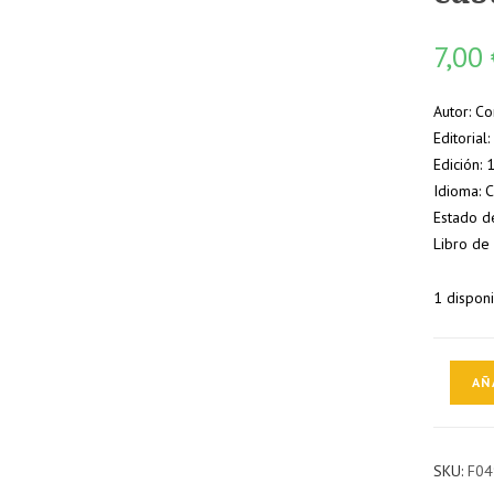
7,00
Autor: Co
Editorial
Edición:
Idioma: 
Estado d
Libro de
1 dispon
Breve
AÑ
diccionar
etimológ
de
SKU:
F04
la