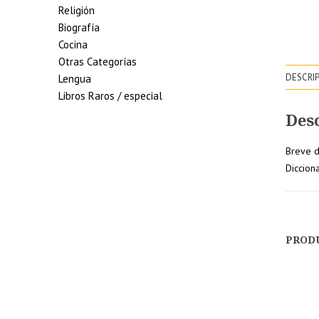
Religión
Biografía
Cocina
Otras Categorías
DESCRI
Lengua
Libros Raros / especial
Des
Breve d
Diccion
5% de
descuento en tu
pedido superior
PROD
a 100€