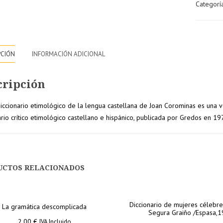
Categorí
lengua
castellan
cantidad
PCIÓN
INFORMACIÓN ADICIONAL
cripción
iccionario etimológico de la lengua castellana de Joan Corominas es una
ario crítico etimológico castellano e hispánico, publicada por Gredos en 19
UCTOS RELACIONADOS
Diccionario de mujeres célebres
La gramática descomplicada
Segura Graiño /Espasa,
2,00
€
IVA Incluido