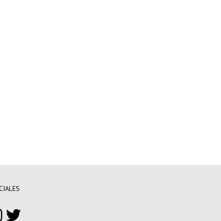
CIALES
ebook
nstagram
Twitter