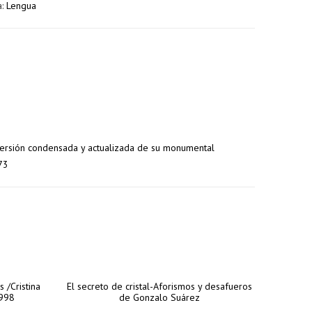
a:
Lengua
a
 versión condensada y actualizada de su monumental
73
 /Cristina
El secreto de cristal-Aforismos y desafueros
1998
de Gonzalo Suárez