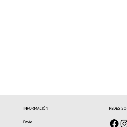
pedidos
superiores a
250€
INFORMACIÓN
REDES SO
Fac
I
Envío