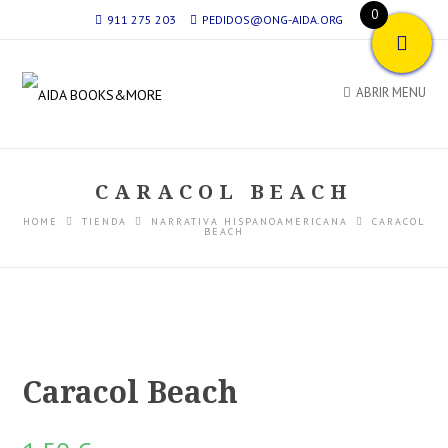
0
911 275 203
PEDIDOS@ONG-AIDA.ORG
ABRIR MENU
CARACOL BEACH
HOME
TIENDA
NARRATIVA HISPANOAMERICANA
CARACOL
BEACH
Caracol Beach