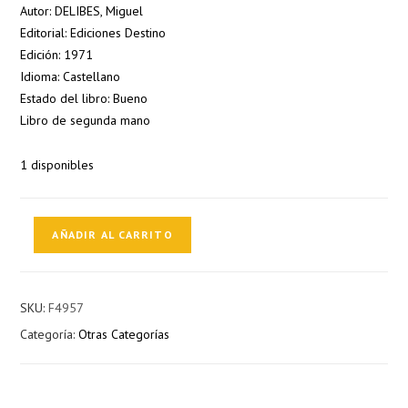
Autor: DELIBES, Miguel
Editorial: Ediciones Destino
Edición: 1971
Idioma: Castellano
Estado del libro: Bueno
Libro de segunda mano
1 disponibles
Con
AÑADIR AL CARRITO
la
escopeta
al
SKU:
F4957
hombro
Categoría:
Otras Categorías
cantidad