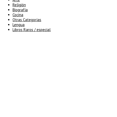
Religión
Biografía
Cocina
Otras Categorías
Lengua
Libros Raros / especial
5% de descuento en tu pedido
superior a 100€
7% de descuento en tu pedido
superior a 150€
10% de descuento en tu pedido
superior a 200€
15% de descuento en pedidos