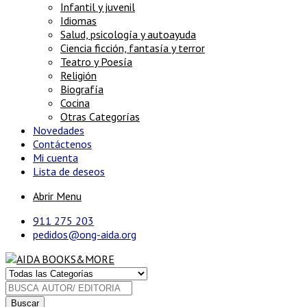
Infantil y juvenil
Idiomas
Salud, psicología y autoayuda
Ciencia ficción, fantasía y terror
Teatro y Poesía
Religión
Biografía
Cocina
Otras Categorías
Novedades
Contáctenos
Mi cuenta
Lista de deseos
Abrir Menu
911 275 203
pedidos@ong-aida.org
Buscar