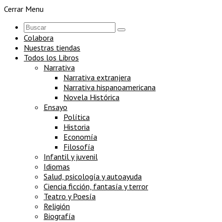
Cerrar Menu
Colabora
Nuestras tiendas
Todos los Libros
Narrativa
Narrativa extranjera
Narrativa hispanoamericana
Novela Histórica
Ensayo
Política
Historia
Economía
Filosofía
Infantil y juvenil
Idiomas
Salud, psicología y autoayuda
Ciencia ficción, fantasía y terror
Teatro y Poesía
Religión
Biografía