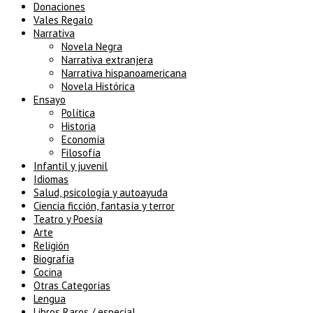
Donaciones
Vales Regalo
Narrativa
Novela Negra
Narrativa extranjera
Narrativa hispanoamericana
Novela Histórica
Ensayo
Política
Historia
Economía
Filosofía
Infantil y juvenil
Idiomas
Salud, psicología y autoayuda
Ciencia ficción, fantasía y terror
Teatro y Poesía
Arte
Religión
Biografía
Cocina
Otras Categorías
Lengua
Libros Raros / especial