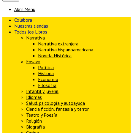
Abrir Menu
Colabora
Nuestras tiendas
Todos los Libros
Narrativa
Narrativa extranjera
Narrativa hispanoamericana
Novela Histórica
Ensayo
Política
Historia
Economía
Filosofía
Infantil y juvenil
Idiomas
Salud, psicología y autoayuda
Ciencia ficción, fantasía y terror
Teatro y Poesía
Religión
Biografía
Cocina