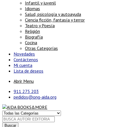
Infantil y juvenil
Idiomas
Salud, psicología y autoayuda
Ciencia ficción, fantasía y terror
Teatro y Poesía
Religión
Biografía
Cocina
Otras Categorías
Novedades
Contáctenos
Mi cuenta
Lista de deseos
Abrir Menu
911 275 203
pedidos@ong-aida.org
Buscar