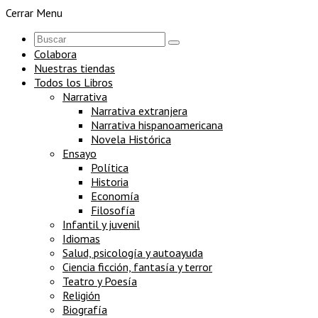
Cerrar Menu
Colabora
Nuestras tiendas
Todos los Libros
Narrativa
Narrativa extranjera
Narrativa hispanoamericana
Novela Histórica
Ensayo
Política
Historia
Economía
Filosofía
Infantil y juvenil
Idiomas
Salud, psicología y autoayuda
Ciencia ficción, fantasía y terror
Teatro y Poesía
Religión
Biografía