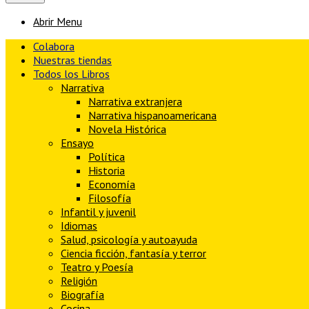
Abrir Menu
Colabora
Nuestras tiendas
Todos los Libros
Narrativa
Narrativa extranjera
Narrativa hispanoamericana
Novela Histórica
Ensayo
Política
Historia
Economía
Filosofía
Infantil y juvenil
Idiomas
Salud, psicología y autoayuda
Ciencia ficción, fantasía y terror
Teatro y Poesía
Religión
Biografía
Cocina