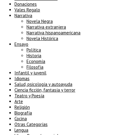
Donaciones
Vales Regalo
Narrativa
Novela Negra
Narrativa extranjera
Narrativa hispanoamericana
Novela Histórica
Ensayo
Política
Historia
Economía
Filosofía
Infantil y juvenil
Idiomas
Salud, psicología y autoayuda
Ciencia ficción, fantasía y terror
Teatro y Poesía
Arte
Religión
Biografía
Cocina
Otras Categorías
Lengua