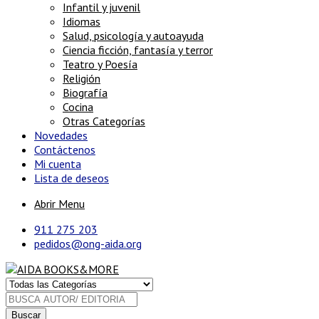
Infantil y juvenil
Idiomas
Salud, psicología y autoayuda
Ciencia ficción, fantasía y terror
Teatro y Poesía
Religión
Biografía
Cocina
Otras Categorías
Novedades
Contáctenos
Mi cuenta
Lista de deseos
Abrir Menu
911 275 203
pedidos@ong-aida.org
Buscar