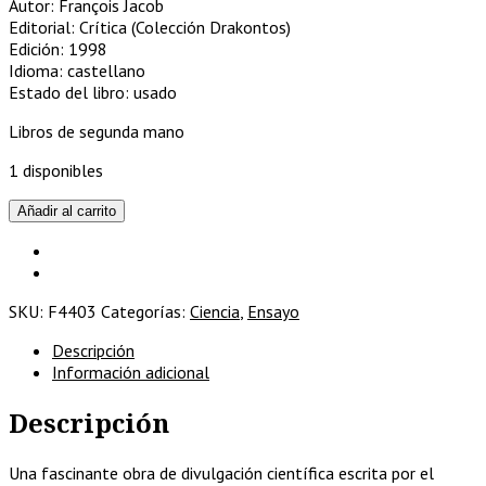
Autor: François Jacob
Editorial: Crítica (Colección Drakontos)
Edición: 1998
Idioma: castellano
Estado del libro: usado
Libros de segunda mano
1 disponibles
El
Añadir al carrito
ratón,
la
mosca
y
SKU:
F4403
Categorías:
Ciencia
,
Ensayo
el
hombre
Descripción
cantidad
Información adicional
Descripción
Una fascinante obra de divulgación científica escrita por el