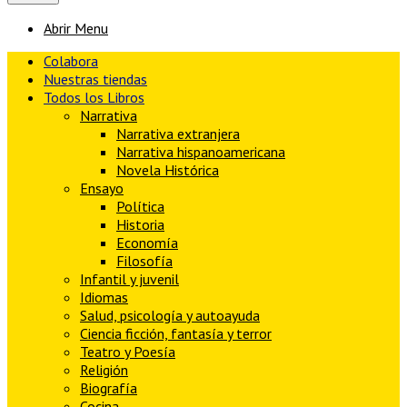
Abrir Menu
Colabora
Nuestras tiendas
Todos los Libros
Narrativa
Narrativa extranjera
Narrativa hispanoamericana
Novela Histórica
Ensayo
Política
Historia
Economía
Filosofía
Infantil y juvenil
Idiomas
Salud, psicología y autoayuda
Ciencia ficción, fantasía y terror
Teatro y Poesía
Religión
Biografía
Cocina