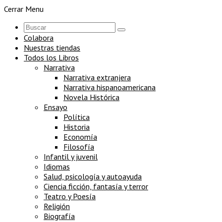
Cerrar Menu
Colabora
Nuestras tiendas
Todos los Libros
Narrativa
Narrativa extranjera
Narrativa hispanoamericana
Novela Histórica
Ensayo
Política
Historia
Economía
Filosofía
Infantil y juvenil
Idiomas
Salud, psicología y autoayuda
Ciencia ficción, fantasía y terror
Teatro y Poesía
Religión
Biografía