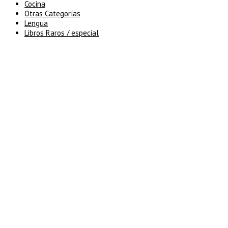
Cocina
Otras Categorías
Lengua
Libros Raros / especial
5% de descuento en tu pedido
superior a 100€
7% de descuento en tu pedido
superior a 150€
10% de descuento en tu pedido
superior a 200€
15% de descuento en pedidos
superiores a 250€