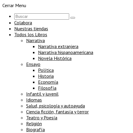
Cerrar Menu
Colabora
Nuestras tiendas
Todos los Libros
Narrativa
Narrativa extranjera
Narrativa hispanoamericana
Novela Histórica
Ensayo
Política
Historia
Economía
Filosofía
Infantil y juvenil
Idiomas
Salud, psicología y autoayuda
Ciencia ficción, fantasía y terror
Teatro y Poesía
Religión
Biografía