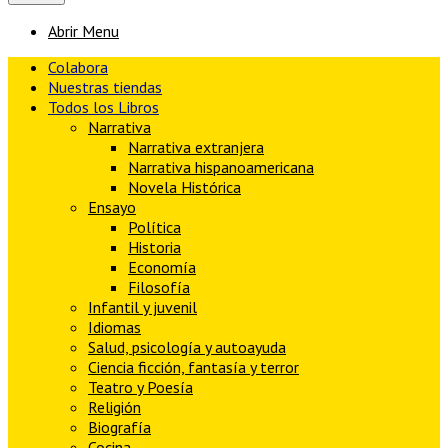
Abrir Menu
Colabora
Nuestras tiendas
Todos los Libros
Narrativa
Narrativa extranjera
Narrativa hispanoamericana
Novela Histórica
Ensayo
Política
Historia
Economía
Filosofía
Infantil y juvenil
Idiomas
Salud, psicología y autoayuda
Ciencia ficción, fantasía y terror
Teatro y Poesía
Religión
Biografía
Cocina