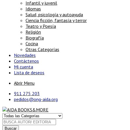
Infantil y juvenil
Idiomas
Salud, psicología y autoayuda
Ciencia ficción, fantasía y terror
Teatro y Poesía
Religión
Biografía
Cocina
Otras Categorías
Novedades
Contáctenos
Mi cuenta
Lista de deseos
Abrir Menu
911 275 203
pedidos@ong-aida.org
Buscar