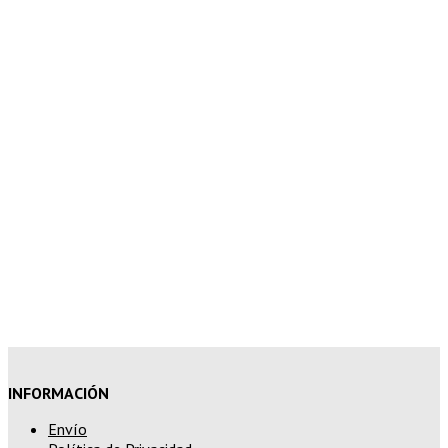
5% de descuento en tu pedido
superior a 100€
7% de descuento en tu pedido
superior a 150€
10% de descuento en tu pedido
superior a 200€
15% de descuento en pedidos
superiores a 250€
INFORMACIÓN
Envío