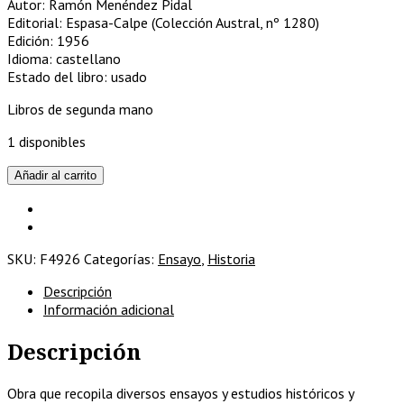
Autor: Ramón Menéndez Pidal
Editorial: Espasa-Calpe (Colección Austral, nº 1280)
Edición: 1956
Idioma: castellano
Estado del libro: usado
Libros de segunda mano
1 disponibles
España,
Añadir al carrito
eslabón
entre
la
cristiandad
SKU:
F4926
Categorías:
Ensayo
,
Historia
y
el
Descripción
islam
Información adicional
cantidad
Descripción
Obra que recopila diversos ensayos y estudios históricos y