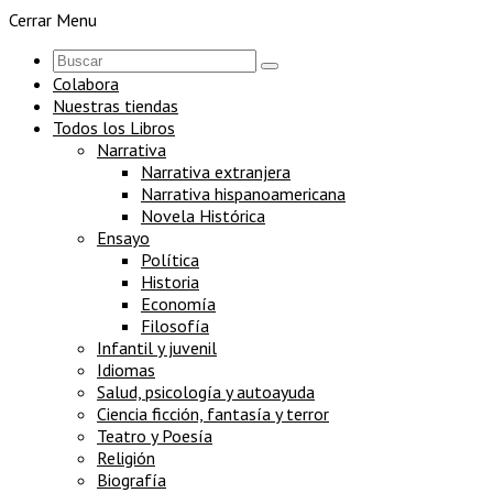
Cerrar Menu
Colabora
Nuestras tiendas
Todos los Libros
Narrativa
Narrativa extranjera
Narrativa hispanoamericana
Novela Histórica
Ensayo
Política
Historia
Economía
Filosofía
Infantil y juvenil
Idiomas
Salud, psicología y autoayuda
Ciencia ficción, fantasía y terror
Teatro y Poesía
Religión
Biografía