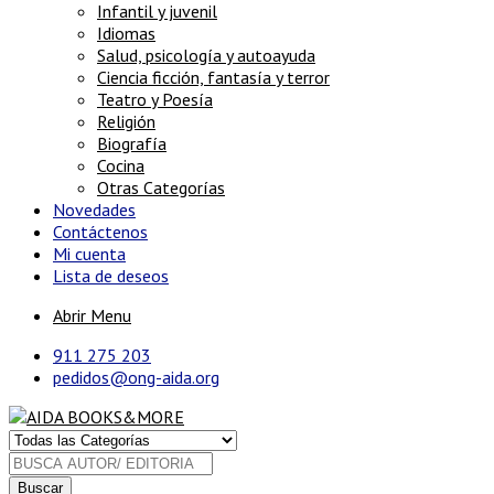
Infantil y juvenil
Idiomas
Salud, psicología y autoayuda
Ciencia ficción, fantasía y terror
Teatro y Poesía
Religión
Biografía
Cocina
Otras Categorías
Novedades
Contáctenos
Mi cuenta
Lista de deseos
Abrir Menu
911 275 203
pedidos@ong-aida.org
Buscar