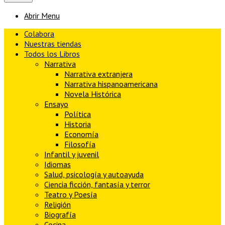
Abrir Menu
Colabora
Nuestras tiendas
Todos los Libros
Narrativa
Narrativa extranjera
Narrativa hispanoamericana
Novela Histórica
Ensayo
Política
Historia
Economía
Filosofía
Infantil y juvenil
Idiomas
Salud, psicología y autoayuda
Ciencia ficción, fantasía y terror
Teatro y Poesía
Religión
Biografía
Cocina