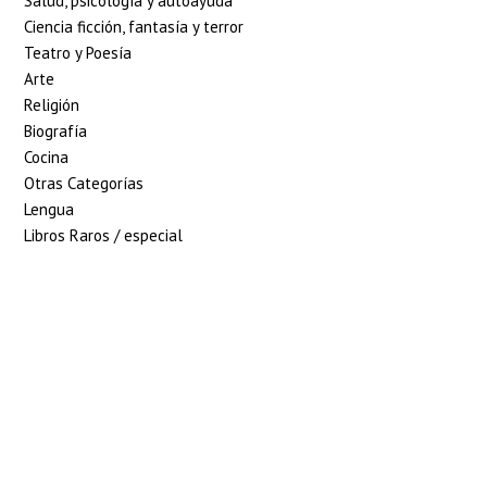
Salud, psicología y autoayuda
Ciencia ficción, fantasía y terror
Teatro y Poesía
Arte
Religión
Biografía
Cocina
Otras Categorías
Lengua
Libros Raros / especial
5% de descuento en
tu pedido superior
a 100€