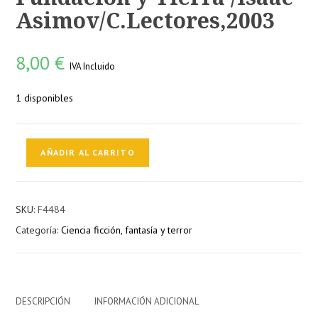
Asimov/C.Lectores,2003
8,00
€
IVA Incluido
1 disponibles
Fundación
AÑADIR AL CARRITO
y
Tierra
/Isaac
SKU:
F4484
Asimov/C.Lectores,2003
Categoría:
Ciencia ficción, fantasía y terror
cantidad
DESCRIPCIÓN
INFORMACIÓN ADICIONAL