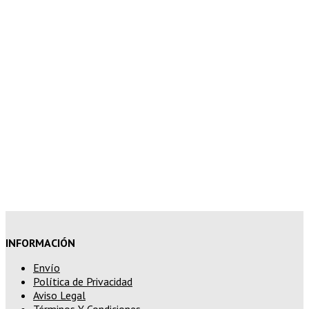
7% de descuento en tu pedido
superior a 150€
10% de descuento en tu pedido
superior a 200€
15% de descuento en pedidos
superiores a 250€
INFORMACIÓN
Envío
Política de Privacidad
Aviso Legal
Términos Y Condiciones