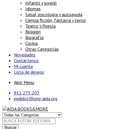
Infantil y juvenil
Idiomas
Salud, psicología y autoayuda
Ciencia ficción, fantasía y terror
Teatro y Poesía
Religión
Biografía
Cocina
Otras Categorías
Novedades
Contáctenos
Mi cuenta
Lista de deseos
Abrir Menu
911 275 203
pedidos@ong-aida.org
Buscar