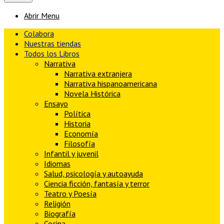
Abrir Menu
Colabora
Nuestras tiendas
Todos los Libros
Narrativa
Narrativa extranjera
Narrativa hispanoamericana
Novela Histórica
Ensayo
Política
Historia
Economía
Filosofía
Infantil y juvenil
Idiomas
Salud, psicología y autoayuda
Ciencia ficción, fantasía y terror
Teatro y Poesía
Religión
Biografía
Cocina