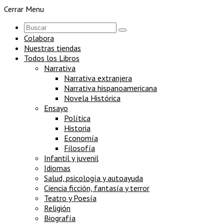
Cerrar Menu
Colabora
Nuestras tiendas
Todos los Libros
Narrativa
Narrativa extranjera
Narrativa hispanoamericana
Novela Histórica
Ensayo
Política
Historia
Economía
Filosofía
Infantil y juvenil
Idiomas
Salud, psicología y autoayuda
Ciencia ficción, fantasía y terror
Teatro y Poesía
Religión
Biografía