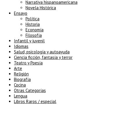
Narrativa hispanoamericana
Novela Histórica
Ensayo
Política
Historia
Economía
Filosofía
Infantil y juvenil
Idiomas
Salud, psicología y autoayuda
Ciencia ficción, fantasía y terror
Teatro y Poesía
Arte
Religión
Biografía
Cocina
Otras Categorías
Lengua
Libros Raros / especial
5% de descuento en tu pedido
superior a 100€