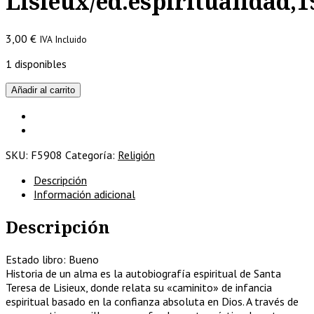
Lisieux/ed.espiritualidad,1
3,00
€
IVA Incluido
1 disponibles
Historia
Añadir al carrito
de
un
alma/Teresa
de
SKU:
F5908
Categoría:
Religión
Lisieux/ed.espiritualidad,1982
cantidad
Descripción
Información adicional
Descripción
Estado libro: Bueno
Historia de un alma es la autobiografía espiritual de Santa
Teresa de Lisieux, donde relata su «caminito» de infancia
espiritual basado en la confianza absoluta en Dios. A través de