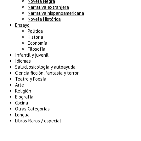
Novela Negra
Narrativa extranjera
Narrativa hispanoamericana
Novela Histórica
Ensayo
Política
Historia
Economía
Filosofía
Infantil y juvenil
Idiomas
Salud, psicología y autoayuda
Ciencia ficción, fantasía y terror
Teatro y Poesía
Arte
Religión
Biografía
Cocina
Otras Categorías
Lengua
Libros Raros / especial
5% de descuento en tu pedido