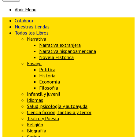
Abrir Menu
Colabora
Nuestras tiendas
Todos los Libros
Narrativa
Narrativa extranjera
Narrativa hispanoamericana
Novela Histórica
Ensayo
Política
Historia
Economía
Filosofía
Infantil y juvenil
Idiomas
Salud, psicología y autoayuda
Ciencia ficción, fantasía y terror
Teatro y Poesía
Religión
Biografía
Cocina