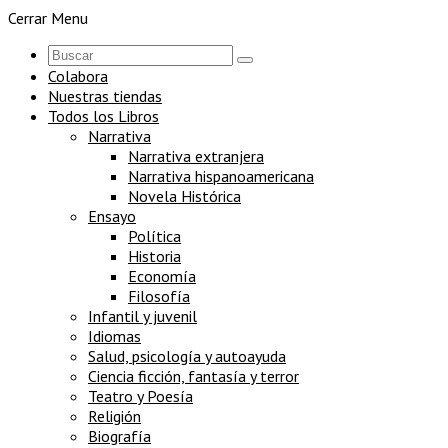
Cerrar Menu
Colabora
Nuestras tiendas
Todos los Libros
Narrativa
Narrativa extranjera
Narrativa hispanoamericana
Novela Histórica
Ensayo
Política
Historia
Economía
Filosofía
Infantil y juvenil
Idiomas
Salud, psicología y autoayuda
Ciencia ficción, fantasía y terror
Teatro y Poesía
Religión
Biografía