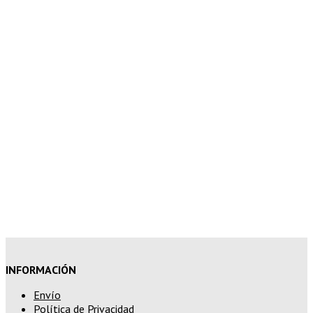
superior a 100€
7% de descuento en tu pedido
superior a 150€
10% de descuento en tu pedido
superior a 200€
15% de descuento en pedidos
superiores a 250€
INFORMACIÓN
Envío
Política de Privacidad