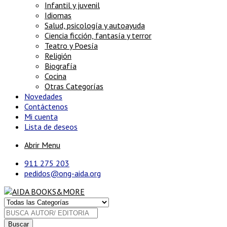
Infantil y juvenil
Idiomas
Salud, psicología y autoayuda
Ciencia ficción, fantasía y terror
Teatro y Poesía
Religión
Biografía
Cocina
Otras Categorías
Novedades
Contáctenos
Mi cuenta
Lista de deseos
Abrir Menu
911 275 203
pedidos@ong-aida.org
Buscar