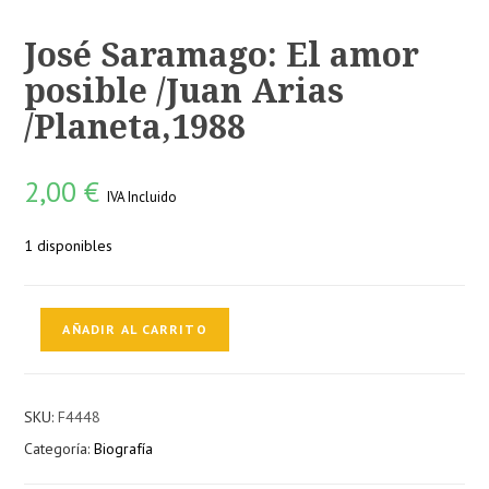
José Saramago: El amor
posible /Juan Arias
/Planeta,1988
2,00
€
IVA Incluido
1 disponibles
José
AÑADIR AL CARRITO
Saramago:
El
amor
SKU:
F4448
posible
Categoría:
Biografía
/Juan
Arias