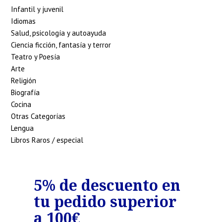
Infantil y juvenil
Idiomas
Salud, psicología y autoayuda
Ciencia ficción, fantasía y terror
Teatro y Poesía
Arte
Religión
Biografía
Cocina
Otras Categorías
Lengua
Libros Raros / especial
o
5% de descuento en
7%
tu pedido superior
tu
€
a 100€
a 