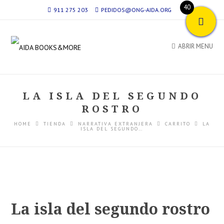
40
911 275 203
PEDIDOS@ONG-AIDA.ORG
ABRIR MENU
LA ISLA DEL SEGUNDO
ROSTRO
HOME
TIENDA
NARRATIVA EXTRANJERA
CARRITO
LA
ISLA DEL SEGUNDO…
La isla del segundo rostro