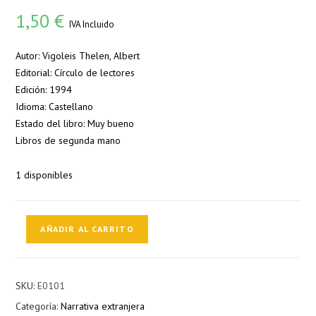
1,50
€
IVA Incluido
Autor: Vigoleis Thelen, Albert
Editorial: Círculo de lectores
Edición: 1994
Idioma: Castellano
Estado del libro: Muy bueno
Libros de segunda mano
1 disponibles
La
AÑADIR AL CARRITO
isla
del
segundo
SKU:
E0101
rostro
Categoría:
Narrativa extranjera
cantidad