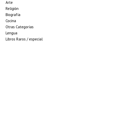
Arte
Religión
Biografía
Cocina
Otras Categorías
Lengua
Libros Raros / especial
5% de descuento en tu
pedido superior a 100€
7% de descuento en tu
pedido superior a 150€
10% de descuento en tu
pedido superior a 200€