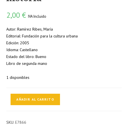
2,00
€
IVA Incluido
Autor: Ramírez Ribes, María
Editorial: Fundación para la cultura urbana
Edición: 2005
Idioma: Castellano
Estado del libro: Bueno
Libro de segunda mano
1 disponibles
La
AÑADIR AL CARRITO
utopía
contra
la
SKU:
E7866
historia