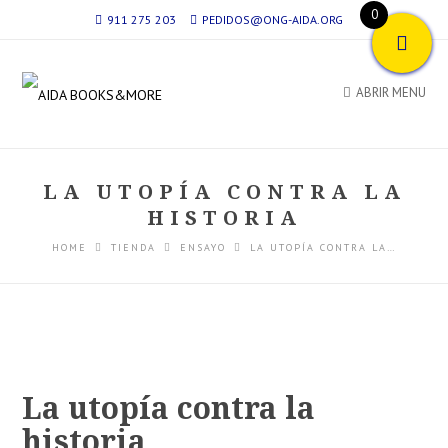
0
911 275 203
PEDIDOS@ONG-AIDA.ORG
ABRIR MENU
LA UTOPÍA CONTRA LA
HISTORIA
HOME
TIENDA
ENSAYO
LA UTOPÍA CONTRA LA…
La utopía contra la
historia