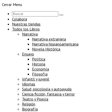
Cerrar Menu
Colabora
Nuestras tiendas
Todos los Libros
Narrativa
Narrativa extranjera
Narrativa hispanoamericana
Novela Histórica
Ensayo
Política
Historia
Economía
Filosofía
Infantil y juvenil
Idiomas
Salud, psicología y autoayuda
Ciencia ficción, fantasía y terror
Teatro y Poesía
Religión
Biografía