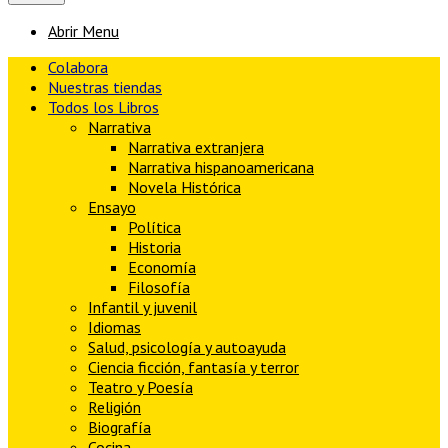
Abrir Menu
Colabora
Nuestras tiendas
Todos los Libros
Narrativa
Narrativa extranjera
Narrativa hispanoamericana
Novela Histórica
Ensayo
Política
Historia
Economía
Filosofía
Infantil y juvenil
Idiomas
Salud, psicología y autoayuda
Ciencia ficción, fantasía y terror
Teatro y Poesía
Religión
Biografía
Cocina