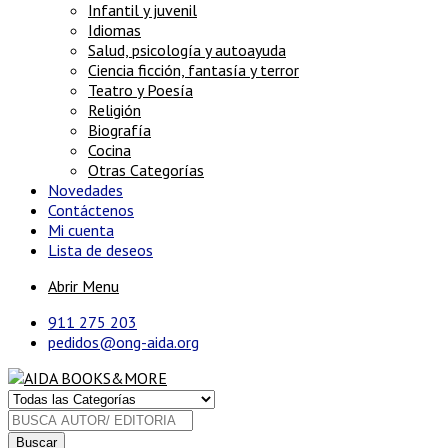
Infantil y juvenil
Idiomas
Salud, psicología y autoayuda
Ciencia ficción, fantasía y terror
Teatro y Poesía
Religión
Biografía
Cocina
Otras Categorías
Novedades
Contáctenos
Mi cuenta
Lista de deseos
Abrir Menu
911 275 203
pedidos@ong-aida.org
Buscar