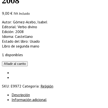
2008
9,00
€
IVA Incluido
Autor: Gómez-Acebo, Isabel
Editorial: Verbo divino
Edición: 2008
Idioma: Castellano
Estado del libro: Usado
Libro de segunda mano
1 disponibles
Lucas
Añadir al carrito
/Isabel
Gómez
Acebo/Ed.Verbo
divino,
SKU:
E9972
Categoría:
Religión
2008
cantidad
Descripción
Información adicional