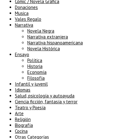
Cómic / Novela Gráfica
Donaciones
Musica
Vales Regalo
Narrativa
Novela Negra
Narrativa extranjera
Narrativa hispanoamericana
Novela Histórica
Ensayo
Política
Historia
Economía
Filosofía
Infantil y juvenil
Idiomas
Salud, psicología y autoayuda
Ciencia ficción, fantasía y terror
Teatro y Poesía
Arte
Religión
Biografía
Cocina
Otras Categorías