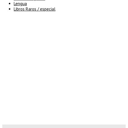
Lengua
Libros Raros / especial
5% de descuento en tu pedido
superior a 100€
7% de descuento en tu pedido
superior a 150€
10% de descuento en tu pedido
superior a 200€
15% de descuento en pedidos
superiores a 250€