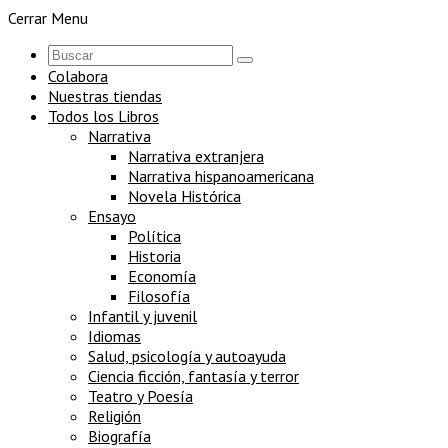
Cerrar Menu
Colabora
Nuestras tiendas
Todos los Libros
Narrativa
Narrativa extranjera
Narrativa hispanoamericana
Novela Histórica
Ensayo
Política
Historia
Economía
Filosofía
Infantil y juvenil
Idiomas
Salud, psicología y autoayuda
Ciencia ficción, fantasía y terror
Teatro y Poesía
Religión
Biografía