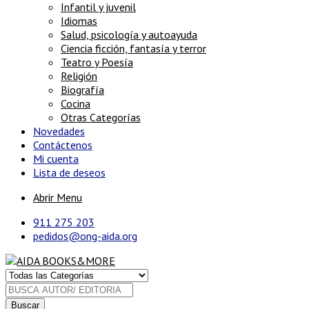
Infantil y juvenil
Idiomas
Salud, psicología y autoayuda
Ciencia ficción, fantasía y terror
Teatro y Poesía
Religión
Biografía
Cocina
Otras Categorías
Novedades
Contáctenos
Mi cuenta
Lista de deseos
Abrir Menu
911 275 203
pedidos@ong-aida.org
Buscar