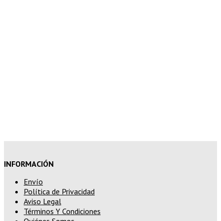
7% de descuento en tu pedido
superior a 150€
10% de descuento en tu pedido
superior a 200€
15% de descuento en pedidos
superiores a 250€
INFORMACIÓN
Envío
Política de Privacidad
Aviso Legal
Términos Y Condiciones
Quiénes Somos