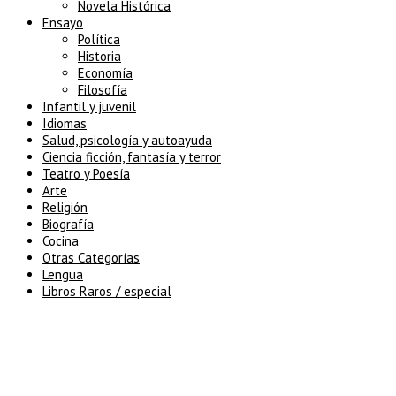
Novela Histórica
Ensayo
Política
Historia
Economía
Filosofía
Infantil y juvenil
Idiomas
Salud, psicología y autoayuda
Ciencia ficción, fantasía y terror
Teatro y Poesía
Arte
Religión
Biografía
Cocina
Otras Categorías
Lengua
Libros Raros / especial
5% de descuento en tu pedido
superior a 100€