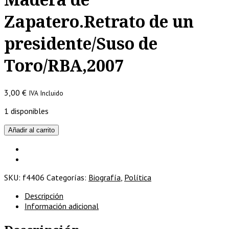
Zapatero.Retrato de un
presidente/Suso de
Toro/RBA,2007
3,00
€
IVA Incluido
1 disponibles
Madera
Añadir al carrito
de
Zapatero.Retrato
de
un
SKU:
f4406
Categorías:
Biografía
,
Política
presidente/Suso
de
Descripción
Toro/RBA,2007
Información adicional
cantidad