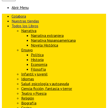
Abrir Menu
Colabora
Nuestras tiendas
Todos los Libros
Narrativa
Narrativa extranjera
Narrativa hispanoamericana
Novela Histórica
Ensayo
Política
Historia
Economía
Filosofía
Infantil y juvenil
Idiomas
Salud, psicología y autoayuda
Ciencia ficción, fantasía y terror
Teatro y Poesía
Religión
Biografía
Cocina