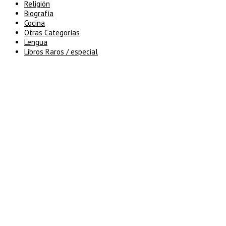
Religión
Biografía
Cocina
Otras Categorías
Lengua
Libros Raros / especial
5% de descuento en tu pedido
superior a 100€
7% de descuento en tu pedido
superior a 150€
10% de descuento en tu pedido
superior a 200€
15% de descuento en pedidos