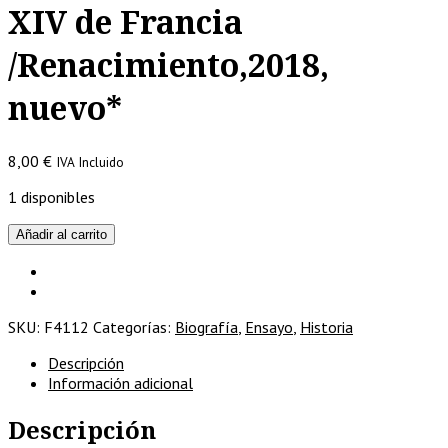
XIV de Francia
/Renacimiento,2018,
nuevo*
8,00
€
IVA Incluido
1 disponibles
Memorias
Añadir al carrito
del
Rey
Sol
/Luis
SKU:
F4112
Categorías:
Biografía
,
Ensayo
,
Historia
XIV
de
Descripción
Francia
Información adicional
/Renacimiento,2018,
nuevo*
Descripción
cantidad