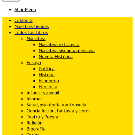
Abrir Menu
Colabora
Nuestras tiendas
Todos los Libros
Narrativa
Narrativa extranjera
Narrativa hispanoamericana
Novela Histórica
Ensayo
Política
Historia
Economía
Filosofía
Infantil y juvenil
Idiomas
Salud, psicología y autoayuda
Ciencia ficción, fantasía y terror
Teatro y Poesía
Religión
Biografía
Cocina