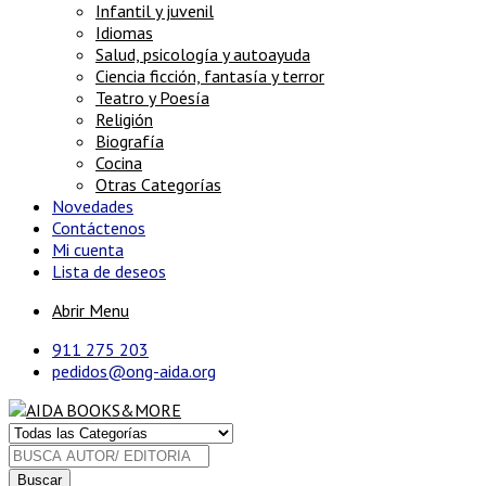
Infantil y juvenil
Idiomas
Salud, psicología y autoayuda
Ciencia ficción, fantasía y terror
Teatro y Poesía
Religión
Biografía
Cocina
Otras Categorías
Novedades
Contáctenos
Mi cuenta
Lista de deseos
Abrir Menu
911 275 203
pedidos@ong-aida.org
Buscar