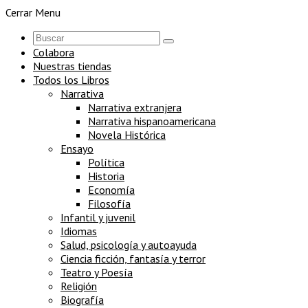
Cerrar Menu
Colabora
Nuestras tiendas
Todos los Libros
Narrativa
Narrativa extranjera
Narrativa hispanoamericana
Novela Histórica
Ensayo
Política
Historia
Economía
Filosofía
Infantil y juvenil
Idiomas
Salud, psicología y autoayuda
Ciencia ficción, fantasía y terror
Teatro y Poesía
Religión
Biografía