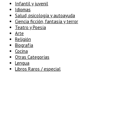
Infantil y juvenil
Idiomas
Salud, psicología y autoayuda
Ciencia ficción, fantasía y terror
Teatro y Poesía
Arte
Religión
Biografía
Cocina
Otras Categorías
Lengua
Libros Raros / especial
5% de descuento en tu pedido
superior a 100€
7% de descuento en tu pedido
superior a 150€