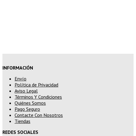
10% de descuento en tu pedido
superior a 200€
15% de descuento en pedidos
superiores a 250€
INFORMACIÓN
Envío
Política de Privacidad
Aviso Legal
Términos Y Condiciones
Quiénes Somos
Pago Seguro
Contacte Con Nosotros
Tiendas
REDES SOCIALES