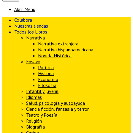
Abrir Menu
Colabora
Nuestras tiendas
Todos los Libros
Narrativa
Narrativa extranjera
Narrativa hispanoamericana
Novela Histórica
Ensayo
Política
Historia
Economía
Filosofía
Infantil y juvenil
Idiomas
Salud, psicología y autoayuda
Ciencia ficción, fantasía y terror
Teatro y Poesía
Religión
Biografía
Cocina