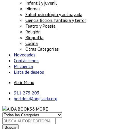
Infantil y juvenil
Idiomas
Salud, psicología y autoayuda
Ciencia ficción, fantasía y terror
Teatro y Poesía
Religión
Biografía
Cocina
Otras Categorías
Novedades
Contáctenos
Mi cuenta
Lista de deseos
Abrir Menu
911 275 203
pedidos@ong-aida.org
Buscar