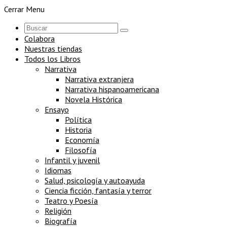
Cerrar Menu
Colabora
Nuestras tiendas
Todos los Libros
Narrativa
Narrativa extranjera
Narrativa hispanoamericana
Novela Histórica
Ensayo
Política
Historia
Economía
Filosofía
Infantil y juvenil
Idiomas
Salud, psicología y autoayuda
Ciencia ficción, fantasía y terror
Teatro y Poesía
Religión
Biografía