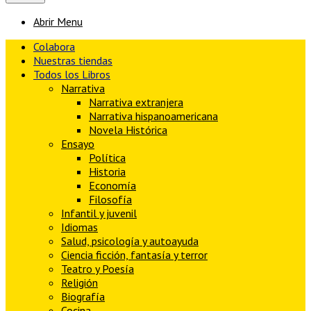
Abrir Menu
Colabora
Nuestras tiendas
Todos los Libros
Narrativa
Narrativa extranjera
Narrativa hispanoamericana
Novela Histórica
Ensayo
Política
Historia
Economía
Filosofía
Infantil y juvenil
Idiomas
Salud, psicología y autoayuda
Ciencia ficción, fantasía y terror
Teatro y Poesía
Religión
Biografía
Cocina