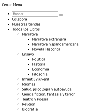
Cerrar Menu
Colabora
Nuestras tiendas
Todos los Libros
Narrativa
Narrativa extranjera
Narrativa hispanoamericana
Novela Histórica
Ensayo
Política
Historia
Economía
Filosofía
Infantil y juvenil
Idiomas
Salud, psicología y autoayuda
Ciencia ficción, fantasía y terror
Teatro y Poesía
Religión
Biografía