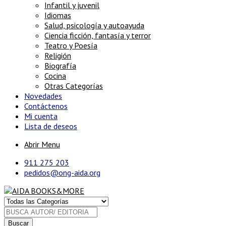
Infantil y juvenil
Idiomas
Salud, psicología y autoayuda
Ciencia ficción, fantasía y terror
Teatro y Poesía
Religión
Biografía
Cocina
Otras Categorías
Novedades
Contáctenos
Mi cuenta
Lista de deseos
Abrir Menu
911 275 203
pedidos@ong-aida.org
Buscar