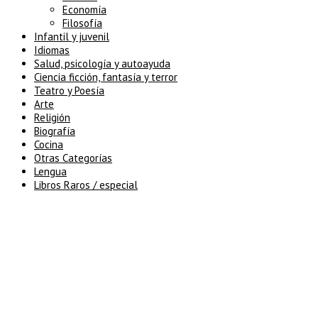
Economía
Filosofía
Infantil y juvenil
Idiomas
Salud, psicología y autoayuda
Ciencia ficción, fantasía y terror
Teatro y Poesía
Arte
Religión
Biografía
Cocina
Otras Categorías
Lengua
Libros Raros / especial
5% de descuento en tu pedido
superior a 100€
7% de descuento en tu pedido
superior a 150€