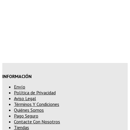
10% de descuento en tu pedido
superior a 200€
15% de descuento en pedidos
superiores a 250€
INFORMACIÓN
Envío
Política de Privacidad
Aviso Legal
Términos Y Condiciones
Quiénes Somos
Pago Seguro
Contacte Con Nosotros
Tiendas