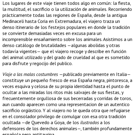
Los lugares de este viaje tienen todos algo en común: la fiesta,
la multitud, el sacrificio o la utilización de animales. Recorriendo
prácticamente todas las regiones de España, desde la antigua
Medinaceli hasta Coria en Extremadura, el viajero traza un
denso itinerario de los festejos populares en donde la tradición
se convierte demasiadas veces en excusa para un
incomprensible ensañamiento sobre los animales. Asistimos a un
denso catálogo de brutalidades —algunas abolidas y otras
todavía vigentes— que el viajero recoge y describe en función
del animal utilizado y del grado de crueldad al que es sometido
para disfrute y regocijo del publico.
Viaje a las malas costumbres
—publicado previamente en Italia—
constituye un pequeño fresco de esa España negra, pintoresca, a
veces esquiva y celosa de su propia identidad hasta el punto de
ocultar a las miradas los ritos más salvajes de sus fiestas, y
frecuentemente orgullosa de sus becerradas y corridas de toros,
aun cuando aparecen como una representacion de un autentico
sacrificio orgiástico. Y al viajero no le queda otra que refugiarse
en el consolador privilego de comulgar con esa otra tradición
ocultada —de Quevedo a Goya, de los
ilustrados
a los
defensores de los derechos animales—, también profundamente
española pero antitaurina.