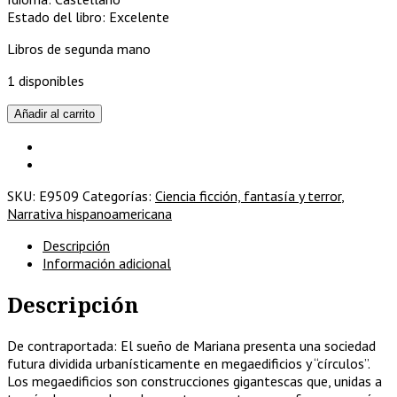
Estado del libro: Excelente
Libros de segunda mano
1 disponibles
El
Añadir al carrito
sueño
de
Mariana
cantidad
SKU:
E9509
Categorías:
Ciencia ficción, fantasía y terror
,
Narrativa hispanoamericana
Descripción
Información adicional
Descripción
De contraportada: El sueño de Mariana presenta una sociedad
futura dividida urbanísticamente en mega­edificios y “círculos”.
Los megaedificios son construcciones gigantescas que, unidas a