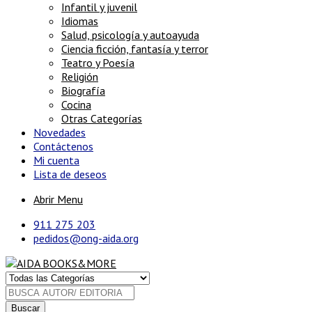
Infantil y juvenil
Idiomas
Salud, psicología y autoayuda
Ciencia ficción, fantasía y terror
Teatro y Poesía
Religión
Biografía
Cocina
Otras Categorías
Novedades
Contáctenos
Mi cuenta
Lista de deseos
Abrir Menu
911 275 203
pedidos@ong-aida.org
Buscar