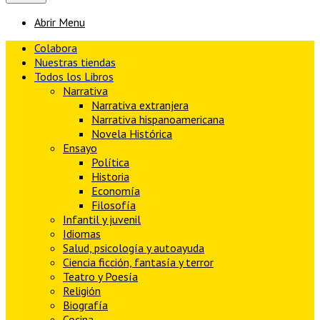
Abrir Menu
Colabora
Nuestras tiendas
Todos los Libros
Narrativa
Narrativa extranjera
Narrativa hispanoamericana
Novela Histórica
Ensayo
Política
Historia
Economía
Filosofía
Infantil y juvenil
Idiomas
Salud, psicología y autoayuda
Ciencia ficción, fantasía y terror
Teatro y Poesía
Religión
Biografía
Cocina