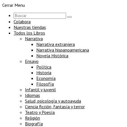
Cerrar Menu
Colabora
Nuestras tiendas
Todos los Libros
Narrativa
Narrativa extranjera
Narrativa hispanoamericana
Novela Histórica
Ensayo
Política
Historia
Economía
Filosofía
Infantil y juvenil
Idiomas
Salud, psicología y autoayuda
Ciencia ficción, fantasía y terror
Teatro y Poesía
Religión
Biografía