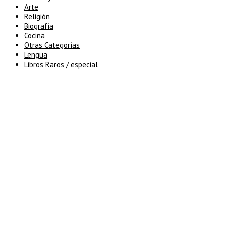
Arte
Religión
Biografía
Cocina
Otras Categorías
Lengua
Libros Raros / especial
5% de descuento en tu pedido
superior a 100€
7% de descuento en tu pedido
superior a 150€
10% de descuento en tu pedido
superior a 200€
15% de descuento en pedidos