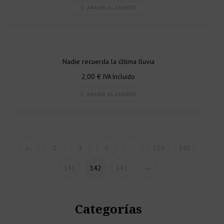
AÑADIR AL CARRITO
Nadie recuerda la última lluvia
2,00
€
IVA Incluido
AÑADIR AL CARRITO
←
1
2
3
…
139
140
141
142
143
→
Categorías