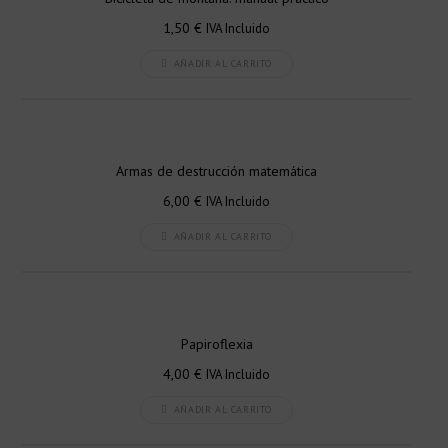
opciones
1,50
€
IVA Incluido
se
AÑADIR AL CARRITO
pueden
elegir
en
la
página
Armas de destrucción matemática
de
6,00
€
IVA Incluido
producto
AÑADIR AL CARRITO
Papiroflexia
4,00
€
IVA Incluido
AÑADIR AL CARRITO