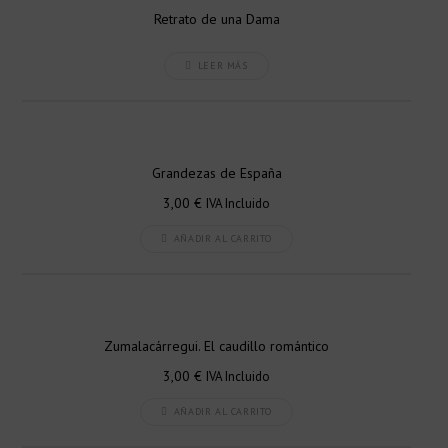
Retrato de una Dama
LEER MÁS
Grandezas de España
3,00
€
IVA Incluido
AÑADIR AL CARRITO
Zumalacárregui. El caudillo romántico
3,00
€
IVA Incluido
AÑADIR AL CARRITO