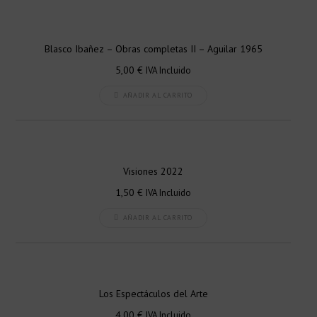
Blasco Ibañez – Obras completas II – Aguilar 1965
5,00
€
IVA Incluido
AÑADIR AL CARRITO
Visiones 2022
1,50
€
IVA Incluido
AÑADIR AL CARRITO
Los Espectáculos del Arte
4,00
€
IVA Incluido