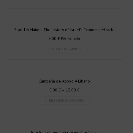
Start-Up Nation: The History of Israel’s Economic Miracle
5,00
€
IVA Incluido
AÑADIR AL CARRITO
Campaña de Apoyo A Líbano
5,00
€
–
15,00
€
Este
SELECCIONAR OPCIONES
producto
tiene
múltiples
variantes.
Bicicleta de montaña: manual práctico
Las