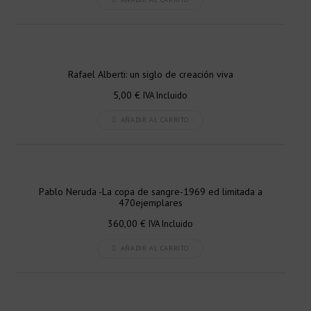
Rafael Alberti: un siglo de creación viva
5,00
€
IVA Incluido
AÑADIR AL CARRITO
Pablo Neruda -La copa de sangre-1969 ed limitada a
470ejemplares
360,00
€
IVA Incluido
AÑADIR AL CARRITO