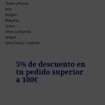
Teatro y Poesía
Arte
Religión
Biografía
Cocina
Otras Categorías
Lengua
Libros Raros / especial
o
5% de descuento en
7% 
tu pedido superior
tu 
€
a 100€
a 1