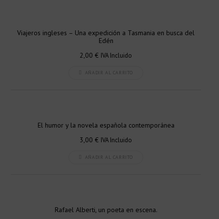
Viajeros ingleses – Una expedición a Tasmania en busca del
Edén
2,00
€
IVA Incluido
AÑADIR AL CARRITO
El humor y la novela española contemporánea
3,00
€
IVA Incluido
AÑADIR AL CARRITO
Rafael Alberti, un poeta en escena.