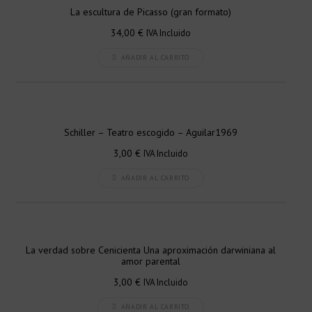
La escultura de Picasso (gran formato)
34,00
€
IVA Incluido
AÑADIR AL CARRITO
Schiller – Teatro escogido – Aguilar1969
3,00
€
IVA Incluido
AÑADIR AL CARRITO
La verdad sobre Cenicienta Una aproximación darwiniana al
amor parental
3,00
€
IVA Incluido
AÑADIR AL CARRITO