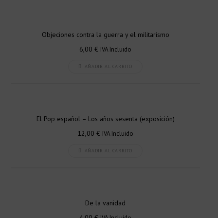
Objeciones contra la guerra y el militarismo
6,00
€
IVA Incluido
AÑADIR AL CARRITO
El Pop español – Los años sesenta (exposición)
12,00
€
IVA Incluido
AÑADIR AL CARRITO
De la vanidad
4,00
€
IVA Incluido