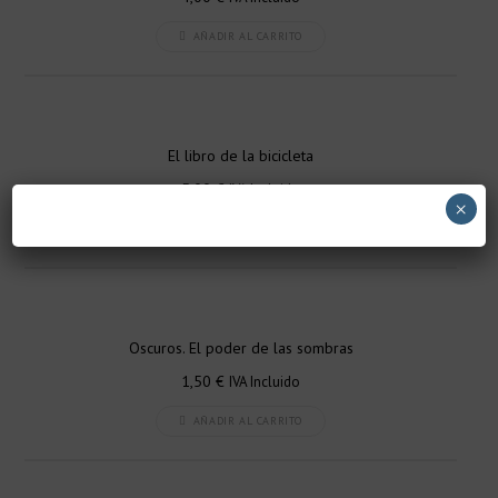
AÑADIR AL CARRITO
El libro de la bicicleta
5,00
€
IVA Incluido
×
AÑADIR AL CARRITO
Oscuros. El poder de las sombras
1,50
€
IVA Incluido
AÑADIR AL CARRITO