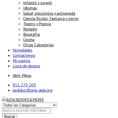
Infantil y juvenil
Idiomas
Salud, psicología y autoayuda
Ciencia ficción, fantasía y terror
Teatro y Poesía
Religión
Biografía
Cocina
Otras Categorías
Novedades
Contáctenos
Mi cuenta
Lista de deseos
Abrir Menu
911 275 203
pedidos@ong-aida.org
Buscar