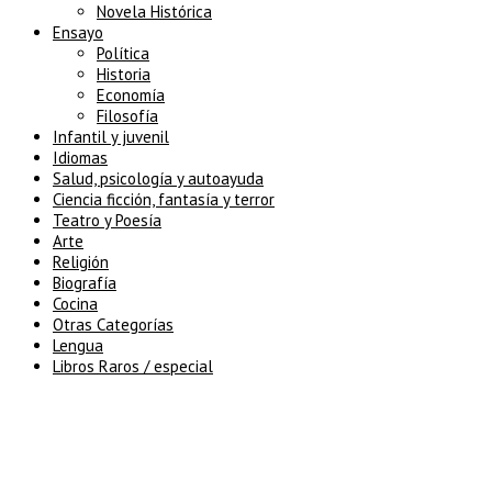
Novela Histórica
Ensayo
Política
Historia
Economía
Filosofía
Infantil y juvenil
Idiomas
Salud, psicología y autoayuda
Ciencia ficción, fantasía y terror
Teatro y Poesía
Arte
Religión
Biografía
Cocina
Otras Categorías
Lengua
Libros Raros / especial
5% de descuento en tu pedido
superior a 100€