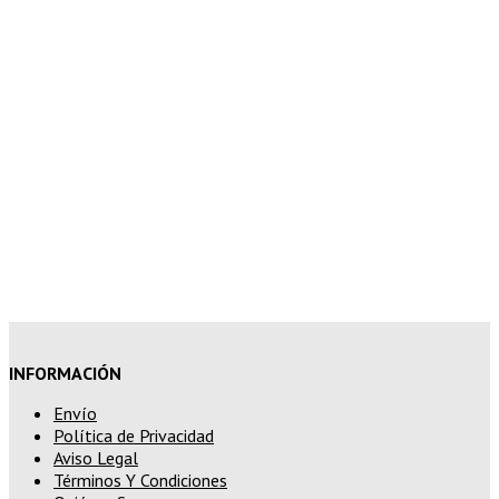
7% de descuento en tu pedido
superior a 150€
10% de descuento en tu pedido
superior a 200€
15% de descuento en pedidos
superiores a 250€
INFORMACIÓN
Envío
Política de Privacidad
Aviso Legal
Términos Y Condiciones