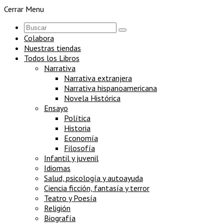
Cerrar Menu
Colabora
Nuestras tiendas
Todos los Libros
Narrativa
Narrativa extranjera
Narrativa hispanoamericana
Novela Histórica
Ensayo
Política
Historia
Economía
Filosofía
Infantil y juvenil
Idiomas
Salud, psicología y autoayuda
Ciencia ficción, fantasía y terror
Teatro y Poesía
Religión
Biografía