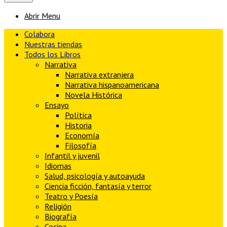
Abrir Menu
Colabora
Nuestras tiendas
Todos los Libros
Narrativa
Narrativa extranjera
Narrativa hispanoamericana
Novela Histórica
Ensayo
Política
Historia
Economía
Filosofía
Infantil y juvenil
Idiomas
Salud, psicología y autoayuda
Ciencia ficción, fantasía y terror
Teatro y Poesía
Religión
Biografía
Cocina