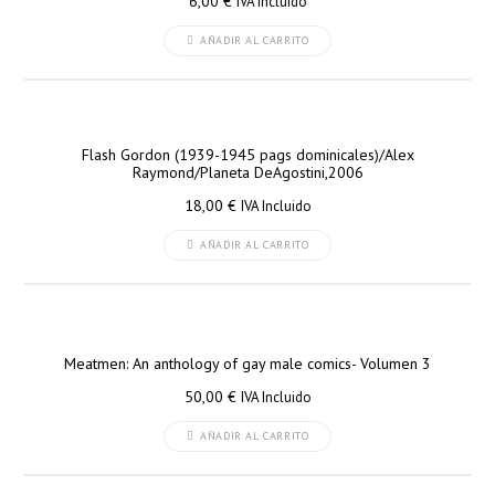
6,00
€
IVA Incluido
AÑADIR AL CARRITO
Flash Gordon (1939-1945 pags dominicales)/Alex
Raymond/Planeta DeAgostini,2006
18,00
€
IVA Incluido
AÑADIR AL CARRITO
Meatmen: An anthology of gay male comics- Volumen 3
50,00
€
IVA Incluido
AÑADIR AL CARRITO