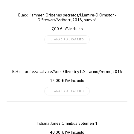
Black Hammer. Orígenes secretos/J.Lemire-D.Ormston-
D.Stewart/Astiberri,2018, nuevo*
7,00
€
IVA Incluido
AÑADIR AL CARRITO
ICH naturaleza salvaje/Ariel Olivetti y L.Saracino/Yermo,2016
12,00
€
IVA Incluido
AÑADIR AL CARRITO
Indiana Jones Omnibus volumen 1
40,00
€
IVA Incluido