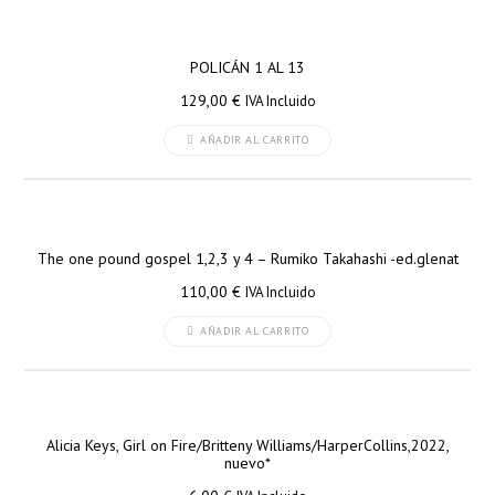
POLICÁN 1 AL 13
129,00
€
IVA Incluido
AÑADIR AL CARRITO
The one pound gospel 1,2,3 y 4 – Rumiko Takahashi -ed.glenat
110,00
€
IVA Incluido
AÑADIR AL CARRITO
Alicia Keys, Girl on Fire/Britteny Williams/HarperCollins,2022,
nuevo*