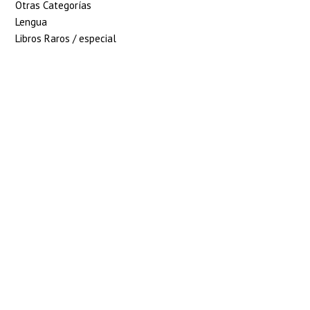
Otras Categorías
Lengua
Libros Raros / especial
5% de descuento en
tu pedido superior
a 100€
7% de descuento en
tu pedido superior
a 150€