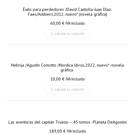
Éxito para perdedores /David Cantolla-Juan Díaz-
Faes/Astiberri,2012, nuevo* (novela gráfica)
60,00
€
IVA Incluido
AÑADIR AL CARRITO
Nebrija /Agustín Comotto /Nordica libros,2022, nuevo* -novela
gráfica-
10,00
€
IVA Incluido
AÑADIR AL CARRITO
Las aventuras del capitán Trueno – 45 tomos -Planeta DeAgostini
189,00
€
IVA Incluido