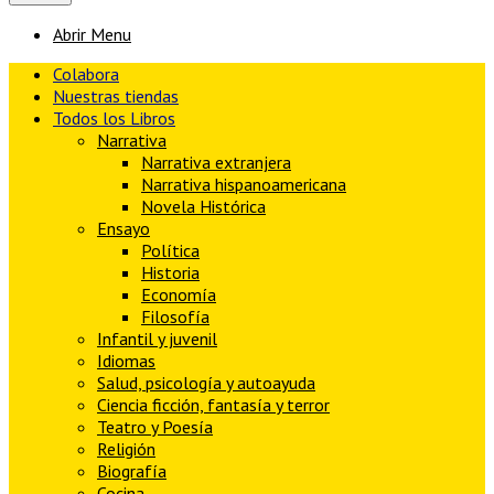
Abrir Menu
Colabora
Nuestras tiendas
Todos los Libros
Narrativa
Narrativa extranjera
Narrativa hispanoamericana
Novela Histórica
Ensayo
Política
Historia
Economía
Filosofía
Infantil y juvenil
Idiomas
Salud, psicología y autoayuda
Ciencia ficción, fantasía y terror
Teatro y Poesía
Religión
Biografía
Cocina