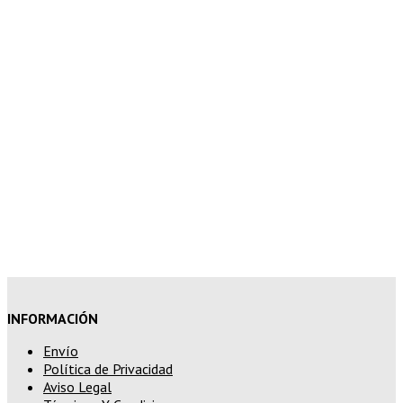
7% de descuento en tu pedido
superior a 150€
10% de descuento en tu pedido
superior a 200€
15% de descuento en pedidos
superiores a 250€
INFORMACIÓN
Envío
Política de Privacidad
Aviso Legal