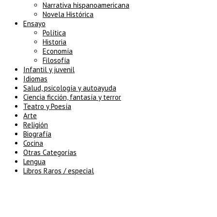
Narrativa hispanoamericana
Novela Histórica
Ensayo
Política
Historia
Economía
Filosofía
Infantil y juvenil
Idiomas
Salud, psicología y autoayuda
Ciencia ficción, fantasía y terror
Teatro y Poesía
Arte
Religión
Biografía
Cocina
Otras Categorías
Lengua
Libros Raros / especial
5% de descuento en tu pedido
superior a 100€