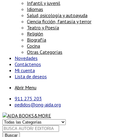
Infantil y juvenil
Idiomas
Salud, psicología y autoayuda
Ciencia ficción, fantasía y terror
Teatro y Poesía
Religión
Biografía
Cocina
Otras Categorías
Novedades
Contáctenos
Mi cuenta
Lista de deseos
Abrir Menu
911 275 203
pedidos@ong-aida.org
Buscar