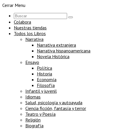
Cerrar Menu
Colabora
Nuestras tiendas
Todos los Libros
Narrativa
Narrativa extranjera
Narrativa hispanoamericana
Novela Histórica
Ensayo
Política
Historia
Economía
Filosofía
Infantil y juvenil
Idiomas
Salud, psicología y autoayuda
Ciencia ficción, fantasía y terror
Teatro y Poesía
Religión
Biografía